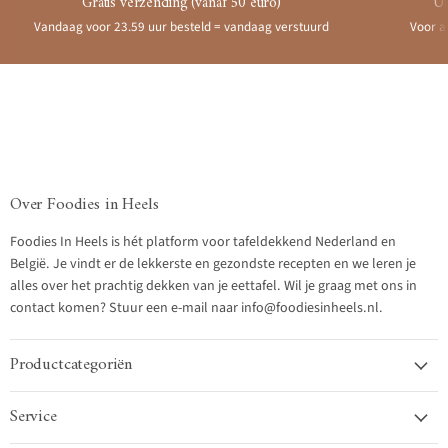
Gratis verzending (vanaf 50 euro)
Ui
Vandaag voor 23.59 uur besteld = vandaag verstuurd
Voor a
Over Foodies in Heels
Foodies In Heels is hét platform voor tafeldekkend Nederland en
België. Je vindt er de lekkerste en gezondste recepten en we leren je
alles over het prachtig dekken van je eettafel. Wil je graag met ons in
contact komen? Stuur een e-mail naar info@foodiesinheels.nl.
Productcategoriën
Service