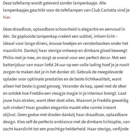
Deze tafellamp wordt geleverd zonder lampenkapje. Alle
lampenkapjes geschikt voor de tafellampen van Club Carlotta vind je
hier
.
Deze draadloze, oplaadbare schoonheid is elegantie en eenvoud in
één. De geplooide lampenkap creëert een subtiel, intiem licht –
ideaal voor lange diners, knusse hoekjes en vensterbanken onder het
maanlicht. Dankzij haar stevige ontwerp en dimbare gloed beweegt
Philia met je mee, en zorgt ze overal voor een perfect decor. Met een
batterijduur van maar liefst 24 uur op een volle lading hoef je je nooit
zorgen te maken dat je in het donker zit. Gebruik de meegeleverde
oplader voor optimale prestaties en de beste lichtkwaliteit, want
alleen het beste is goed genoeg. Verander de kap, speel met de sfeer
en ontdek hoe Freddie een vleugje magie in je interieur brengt. Laat
jouw huis stralen, want sfeer doet alles. Waarom je Freddie geweldig
zult vinden? Haar gouden elegantie maakt elke ruimte instant
stijlvol. Geen gedoe met draden dankzij haar draadloze, oplaadbare
design. Kies zelf de perfecte ambiance met de dimbare lichtoptie, van
zacht kaarslicht tot een prachtige helderheid. Haar stevige, verfijnde