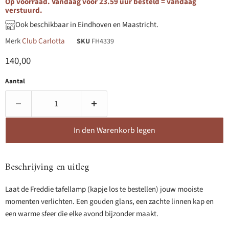
Op voorraad. Vandaag voor 23.59 uur besteld = vandaag
verstuurd.
Ook beschikbaar in Eindhoven en Maastricht.
Merk
Club Carlotta
SKU
FH4339
Huidige prijs
140,00
Aantal
In den Warenkorb legen
Beschrijving en uitleg
Laat de Freddie tafellamp (kapje los te bestellen) jouw mooiste
momenten verlichten. Een gouden glans, een zachte linnen kap en
een warme sfeer die elke avond bijzonder maakt.