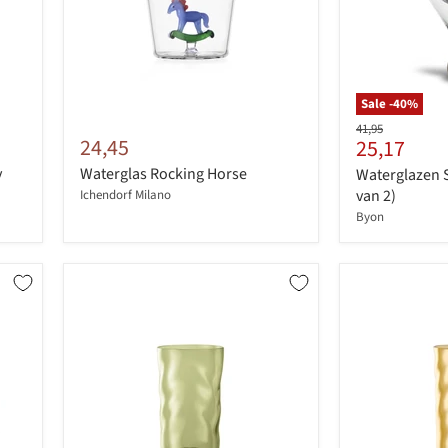
Sale -
40
%
Originele
41,95
24,45
Huidige
25,17
prijs
prijs
y
Waterglas Rocking Horse
Waterglazen S
van 2)
Ichendorf Milano
Byon