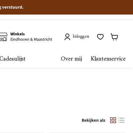
g verstuurd.
Winkels
Inloggen
Eindhoven & Maastricht
Winkelma
bekijken
Cadeaulijst
Over mij
Klantenservice
Bekijken als