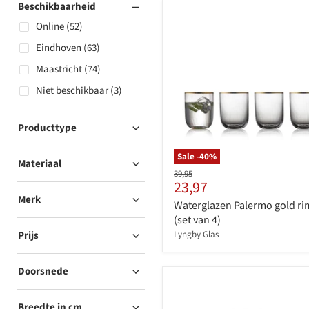
Beschikbaarheid
Online (52)
Eindhoven (63)
Maastricht (74)
Niet beschikbaar (3)
Producttype
Sale -
40
%
Materiaal
Originele
39,95
Huidige
23,97
prijs
prijs
Merk
Waterglazen Palermo gold ri
(set van 4)
Prijs
Lyngby Glas
Doorsnede
Breedte in cm