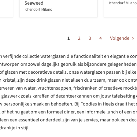
Seaweed
Ichendorf Milano
Ichendorf Milano
1
2
3
4
Volgende
een verfijnde collectie waterglazen die functionaliteit en elegantie
tworpen om zowel dagelijks gebruik als bijzondere gelegenheden een
of glazen met decoratieve details, onze waterglazen passen bij elke
en kristal, zijn deze drinkglazen niet alleen duurzaam, maar ook on
rveren van water, vruchtensappen, frisdranken of creatieve mockta
glaswerk zoals karaffen of decanteerkannen om jouw tafelsetting co
jouw persoonlijke smaak en behoeften. Bij Foodies in Heels draait h
n, of het nu gaat om een formeel diner, een informele lunch of een 
lleen een essentieel onderdeel zijn van je servies, maar ook een dec
rankje in stijl.