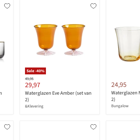
Sale -
40
%
Originele
49,95
Huidige
24,95
29,97
prijs
prijs
Waterglazen N
m
Waterglazen Eve Amber (set van
2)
2)
Bungalow
&Klevering