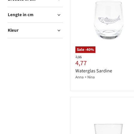
Lengte in cm
Kleur
Sale -
40
%
Originele
7,95
Huidige
4,77
prijs
prijs
Waterglas Sardine
Anna + Nina