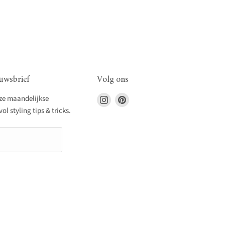
uwsbrief
Volg ons
Vind
Vind
nze maandelijkse
ons
ons
l styling tips & tricks.
op
op
Instagram
Pinterest