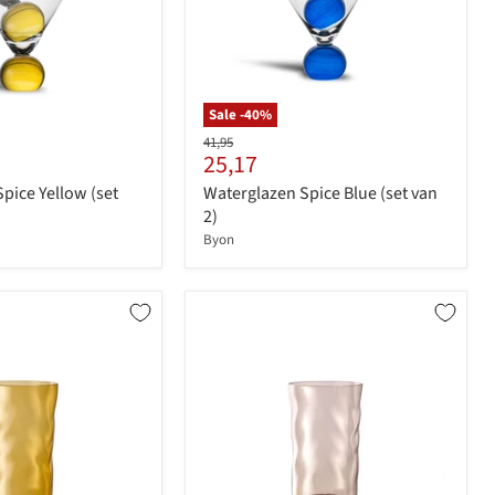
Sale -
40
%
Originele
41,95
Huidige
25,17
prijs
prijs
pice Yellow (set
Waterglazen Spice Blue (set van
2)
Byon