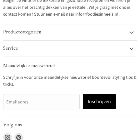
België. Je vindt er de lekkerste en gezondste recepten en we leren je
alles over het prachtig dekken van je eettafel. Wil je graag met ons in
contact komen? Stuur een e-mail naar info@foodiesinheels.nl.
Productcategoriën
Service
Maandelijkse nieuwsbrief
Schrijf je in voor onze maandelijkse nieuwsbrief boordevol styling tips &
tricks.
Inschrijven
Emailadres
Volg ons
Vind
Vind