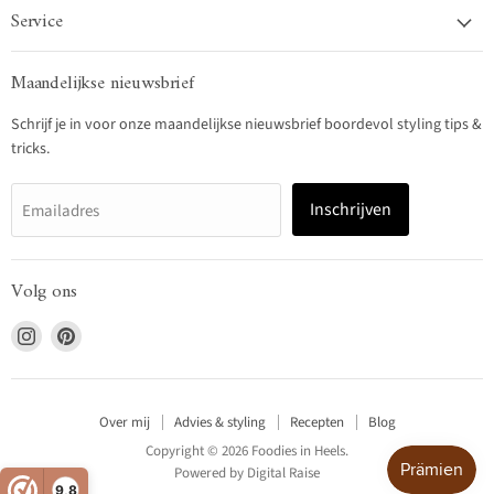
Service
Maandelijkse nieuwsbrief
Schrijf je in voor onze maandelijkse nieuwsbrief boordevol styling tips &
tricks.
Inschrijven
Emailadres
Volg ons
Vind
Vind
ons
ons
op
op
Instagram
Pinterest
Over mij
Advies & styling
Recepten
Blog
Copyright © 2026 Foodies in Heels.
Powered by
Digital Raise
9,8