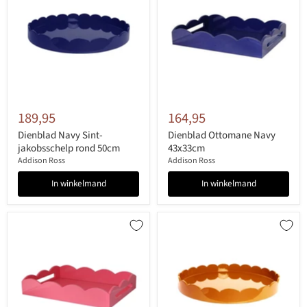
189,95
164,95
Dienblad Navy Sint-
Dienblad Ottomane Navy
jakobsschelp rond 50cm
43x33cm
Addison Ross
Addison Ross
In winkelmand
In winkelmand