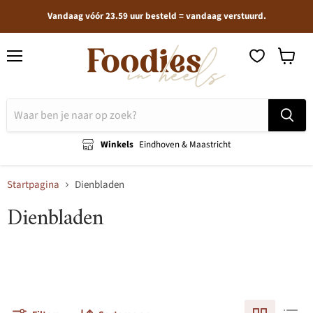
Vandaag vóór 23.59 uur besteld = vandaag verstuurd.
Menu
Winkel
bekijken
Winkels
Eindhoven & Maastricht
Startpagina
Dienbladen
Dienbladen