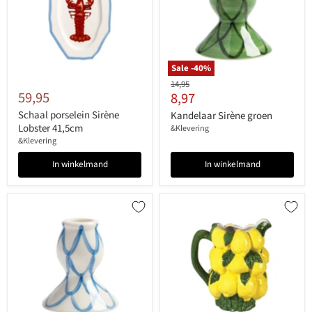
Sale -
40
%
Originele
14,95
59,95
Huidige
8,97
prijs
prijs
Schaal porselein Sirène
Kandelaar Sirène groen
Lobster 41,5cm
&Klevering
&Klevering
In winkelmand
In winkelmand