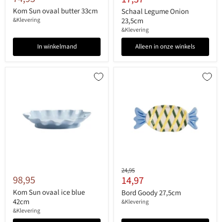
prijs
Kom Sun ovaal butter 33cm
Schaal Legume Onion
&Klevering
23,5cm
&Klevering
In winkelmand
Alleen in onze winkels
Originele
24,95
98,95
Huidige
14,97
prijs
prijs
Kom Sun ovaal ice blue
Bord Goody 27,5cm
42cm
&Klevering
&Klevering