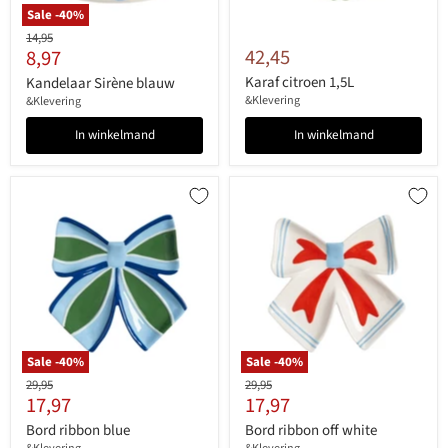
Sale -
40
%
Originele
14,95
Huidige
42,45
8,97
prijs
prijs
Karaf citroen 1,5L
Kandelaar Sirène blauw
&Klevering
&Klevering
In winkelmand
In winkelmand
Sale -
40
%
Sale -
40
%
Originele
Originele
29,95
29,95
Huidige
Huidige
17,97
17,97
prijs
prijs
prijs
prijs
Bord ribbon blue
Bord ribbon off white