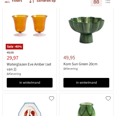
Filters
Sorteren op
Sale -
40
%
Originele
49,95
Huidige
49,95
29,97
prijs
prijs
Kom Sun Green 20cm
Waterglazen Eve Amber (set
van 2)
&Klevering
&Klevering
In winkelmand
In winkelmand