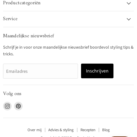
Productcategoriën
Service
Maandelijkse nieuwsbrief
Schrijf je in voor onze maandelijkse nieuwsbrief boordevol styling tips &
tricks.
Inschrijven
Emailadres
Volg ons
Vind
Vind
ons
ons
op
op
Instagram
Pinterest
Over mij
Advies & styling
Recepten
Blog