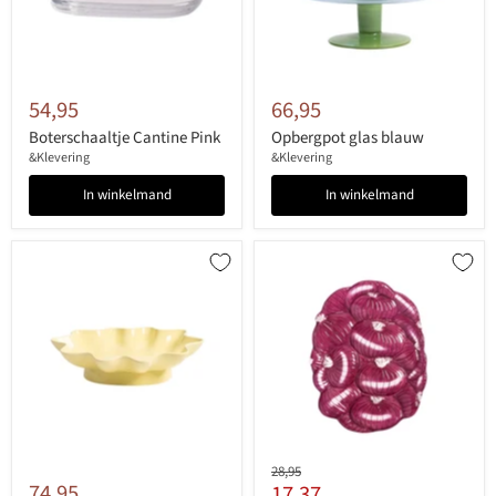
54,95
66,95
Boterschaaltje Cantine Pink
Opbergpot glas blauw
&Klevering
&Klevering
In winkelmand
In winkelmand
Originele
28,95
74,95
Huidige
17,37
prijs