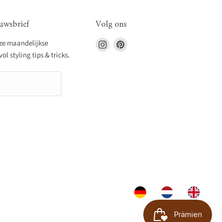
uwsbrief
Volg ons
Vind
Vind
nze maandelijkse
ons
ons
l styling tips & tricks.
op
op
Instagram
Pinterest