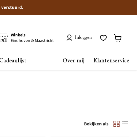
n verstuurd.
Winkels
Inloggen
Eindhoven & Maastricht
Winkelma
bekijken
Cadeaulijst
Over mij
Klantenservice
Bekijken als