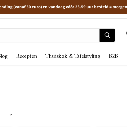
ending (vanaf 50 euro) en vandaag vóór 23.59 uur besteld = morge
Blog
Recepten
Thuiskok & Tafelstyling
B2B