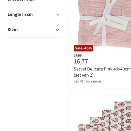
Lengte in cm
Kleur
Sale -
40
%
Originele
27,95
Huidige
16,77
prijs
prijs
Servet Delicate Pink 40x40cm
(set van 2)
Les Pensionnaires