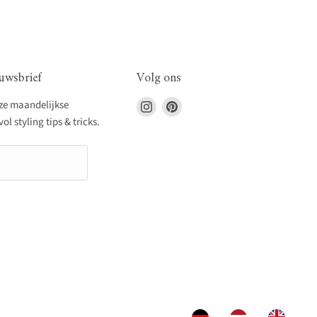
uwsbrief
Volg ons
Vind
Vind
nze maandelijkse
ons
ons
l styling tips & tricks.
op
op
Instagram
Pinterest