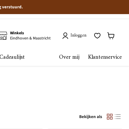
g verstuurd.
Winkels
Inloggen
Eindhoven & Maastricht
Winkelma
bekijken
Cadeaulijst
Over mij
Klantenservice
Bekijken als