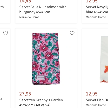
14,45
12,95
ith
Servet Belle Nuit salmon with
Servet Navy l
burgundy 45x45cm
blue 45x45cm
Mariaida Home
Mariaida Home
27,95
12,95
f
Servetten Granny's Garden
Servet Fish 
45x45cm (set van 4)
Mariaida Home