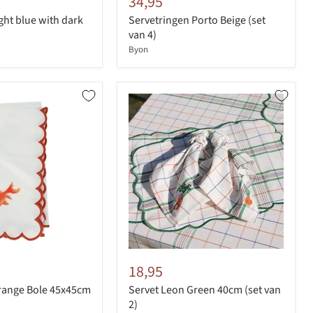
34,95
ight blue with dark
Servetringen Porto Beige (set
van 4)
Byon
18,95
Orange Bole 45x45cm
Servet Leon Green 40cm (set van
2)