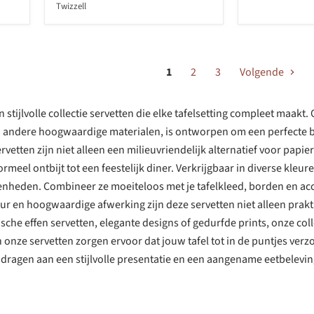
Twizzell
1
2
3
Volgende
en stijlvolle collectie servetten die elke tafelsetting compleet maa
n andere hoogwaardige materialen, is ontworpen om een perfecte ba
etten zijn niet alleen een milieuvriendelijk alternatief voor papie
ormeel ontbijt tot een feestelijk diner. Verkrijgbaar in diverse kle
egenheden. Combineer ze moeiteloos met je tafelkleed, borden en a
ur en hoogwaardige afwerking zijn deze servetten niet alleen prakt
ische effen servetten, elegante designs of gedurfde prints, onze coll
n onze servetten zorgen ervoor dat jouw tafel tot in de puntjes verz
jdragen aan een stijlvolle presentatie en een aangename eetbelevin