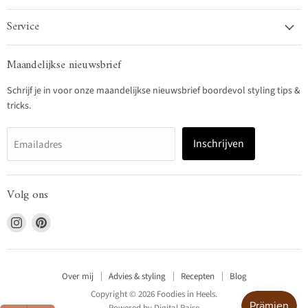
Service
Maandelijkse nieuwsbrief
Schrijf je in voor onze maandelijkse nieuwsbrief boordevol styling tips &
tricks.
Inschrijven
Emailadres
Volg ons
Vind
Vind
ons
ons
op
op
Instagram
Pinterest
Over mij
Advies & styling
Recepten
Blog
Copyright © 2026 Foodies in Heels.