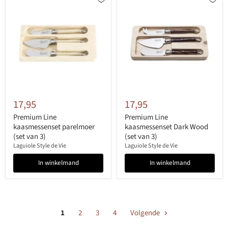
17,95
17,95
Premium Line
Premium Line
kaasmessenset parelmoer
kaasmessenset Dark Wood
(set van 3)
(set van 3)
Laguiole Style de Vie
Laguiole Style de Vie
In winkelmand
In winkelmand
1
2
3
4
Volgende