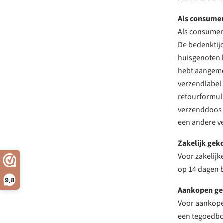
Als consume
Als consument
De bedenktijd
huisgenoten h
hebt aangemel
verzendlabel 
retourformuli
verzenddoos k
een andere ve
Zakelijk gek
Voor zakelijk
op 14 dagen b
9,8
Aankopen ged
Voor aankopen
een tegoedbon