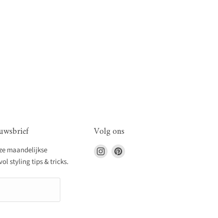
uwsbrief
Volg ons
Vind
Vind
nze maandelijkse
ons
ons
l styling tips & tricks.
op
op
Instagram
Pinterest