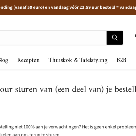
ending (vanaf 50 euro) en vandaag vóór 23.59 uur besteld = vandaa
Blog
Recepten
Thuiskok & Tafelstyling
B2B
our sturen van (een deel van) je bestel
stelling niet 100% aan je verwachtingen? Het is geen enkel problee
kelen aan ons terug te sturen.