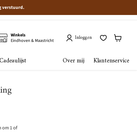
g verstuurd.
Winkels
Inloggen
Eindhoven & Maastricht
Winkelma
bekijken
Cadeaulijst
Over mij
Klantenservice
ling
m om 1 of