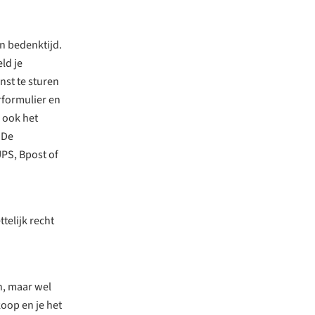
n bedenktijd.
ld je
nst te sturen
rformulier en
e ook het
 De
UPS, Bpost of
telijk recht
n, maar wel
koop en je het