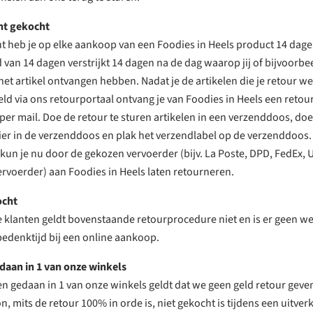
nt gekocht
 heb je op elke aankoop van een Foodies in Heels product 14 dage
 van 14 dagen verstrijkt 14 dagen na de dag waarop jij of bijvoorbee
et artikel ontvangen hebben. Nadat je de artikelen die je retour we
d via ons retourportaal ontvang je van Foodies in Heels een retou
per mail. Doe de retour te sturen artikelen in een verzenddoos, do
er in de verzenddoos en plak het verzendlabel op de verzenddoos.
un je nu door de gekozen vervoerder (bijv. La Poste, DPD, FedEx, 
rvoerder) aan Foodies in Heels laten retourneren.
ocht
e klanten geldt bovenstaande retourprocedure niet en is er geen wet
edenktijd bij een online aankoop.
aan in 1 van onze winkels
 gedaan in 1 van onze winkels geldt dat we geen geld retour geve
, mits de retour 100% in orde is, niet gekocht is tijdens een uitver