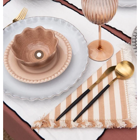
Binnenkort op
voorraad
Kom Oyster mini
13cm cinnamon
Mateus
35,45
View product