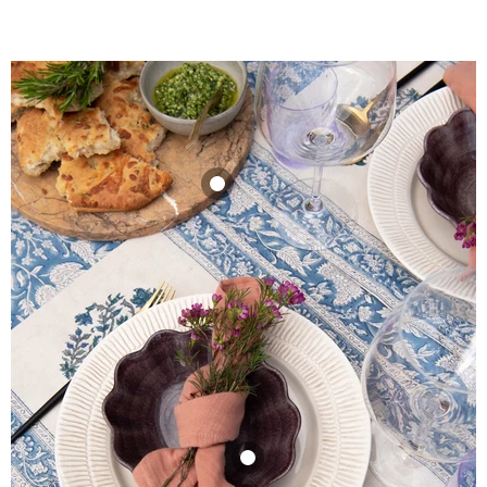
Serveerplateau
rond bos marmer
30,5cm
Be Home
32,95
Bekijk product