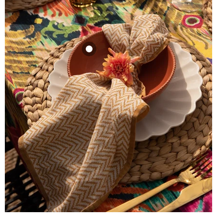
Kom Pizzolato
Coral 19cm
Enza Fasano
25,45
Bekijk product