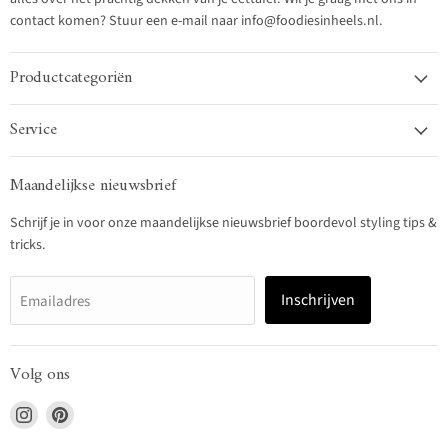
contact komen? Stuur een e-mail naar info@foodiesinheels.nl.
Productcategoriën
Service
Maandelijkse nieuwsbrief
Schrijf je in voor onze maandelijkse nieuwsbrief boordevol styling tips &
tricks.
Inschrijven
Emailadres
Volg ons
Vind
Vind
ons
ons