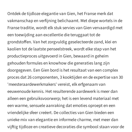
Ontdek de tijdloze elegantie van Gien, het Franse merk dat
vakmanschap en verfijning belichaamt. Met diepe wortels in de
Franse traditie, wordt elk stuk servies van Gien vervaardigd met
een toewijding aan excellentie die teruggaat tot de
grondstoffen. Van het zorgvuldig geselecteerde zand, klei en
kaolien tot de laatste penseelstreek, wordt elke stap van het
productieproces uitgevoerd in Gien, bewaard in geheim
gehouden formules en knowhow die generaties lang zijn
doorgegeven. Een Gien bord is het resultaat van een complex
proces dat 26 componenten, 3 kooktijden en de expertise van 30
'meesteraardewerkmakers' vereist, elk erfgenaam van
eeuwenoude kennis. Het resulterende aardewerk is meer dan
alleen een gebruiksvoorwerp; het is een levend materiaal met
een warme, sensuele aanraking dat emoties oproept en een
vriendelijke sfeer creëert. De collecties van Gien bieden een
unieke mix van elegantie en informele charme, met meer dan
vijftig tijdloze en creatieve decoraties die symbool staan voor de