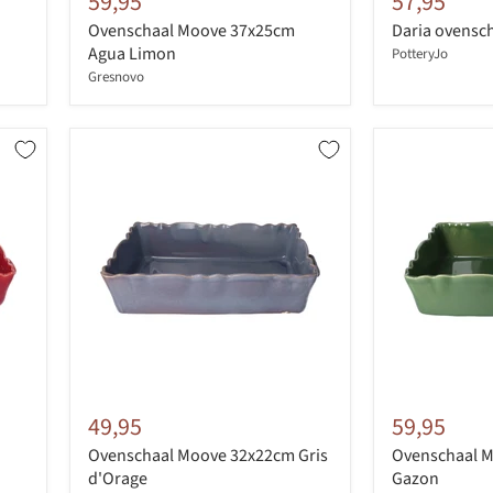
59,95
57,95
Ovenschaal Moove 37x25cm
Daria ovensc
Agua Limon
PotteryJo
Gresnovo
49,95
59,95
Ovenschaal Moove 32x22cm Gris
Ovenschaal M
d'Orage
Gazon