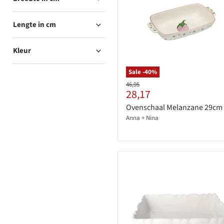
Lengte in cm
Kleur
Sale -
40
%
Originele
46,95
Huidige
28,17
prijs
prijs
Ovenschaal Melanzane 29cm
Anna + Nina