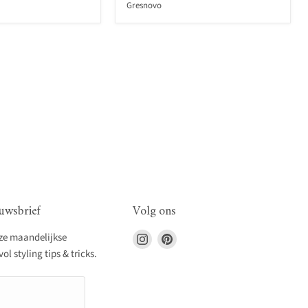
Gresnovo
uwsbrief
Volg ons
Vind
Vind
nze maandelijkse
ons
ons
l styling tips & tricks.
op
op
Instagram
Pinterest