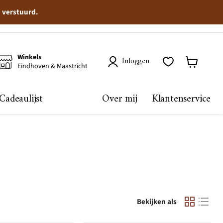
n verstuurd.
Winkels
Inloggen
Eindhoven & Maastricht
Winkelma
bekijken
Cadeaulijst
Over mij
Klantenservice
Bekijken als