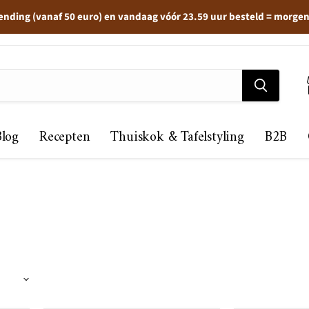
ending (vanaf 50 euro) en vandaag vóór 23.59 uur besteld = morge
Blog
Recepten
Thuiskok & Tafelstyling
B2B