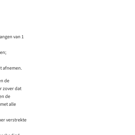
vangen van 1
en;
at afnemen.
en de
r zover dat
en de
met alle
er verstrekte