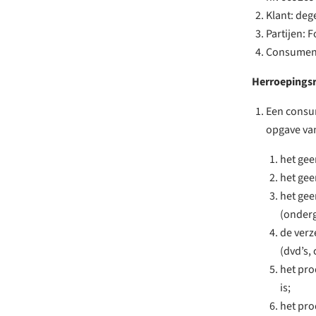
Klant: deg
Partijen: 
Consument:
Herroepings
Een consu
opgave va
het gee
het gee
het gee
(onderg
de verz
(dvd’s, c
het pro
is;
het prod