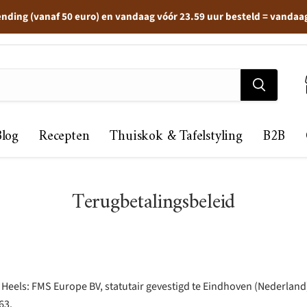
ending (vanaf 50 euro) en vandaag vóór 23.59 uur besteld = vandaa
Blog
Recepten
Thuiskok & Tafelstyling
B2B
Terugbetalingsbeleid
 Heels: FMS Europe BV, statutair gevestigd te Eindhoven (Nederlan
63.