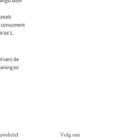
vangst door
 zoals
de consument
 lid 1.
l van) de
kening en
uwsbrief
Volg ons