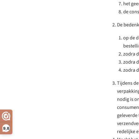
het gee
de cons
De bedenkt
op de d
bestelli
zodra d
zodra d
zodra d
Tijdens de
verpakking
nodig is o
consument 
geleverde 
verzendve
9,8
redelijke e