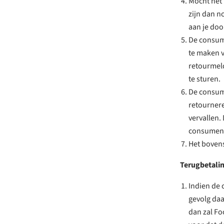
Mocht het 
zijn dan 
aan je doo
De consum
te maken 
retourmeld
te sturen.
De consume
retournere
vervallen.
consumen
Het bovens
Terugbetali
Indien de 
gevolg daa
dan zal Fo