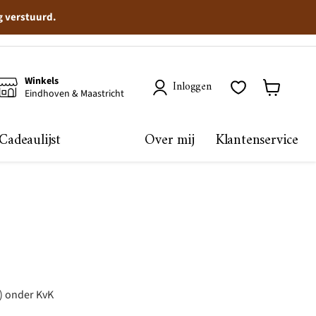
g verstuurd.
Winkels
Inloggen
Eindhoven & Maastricht
Winkelma
bekijken
Cadeaulijst
Over mij
Klantenservice
d) onder KvK