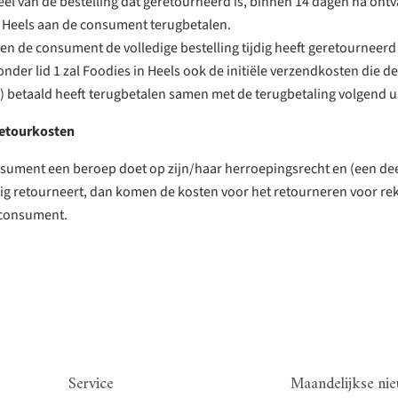
eel van de bestelling dat geretourneerd is, binnen 14 dagen na ont
 Heels aan de consument terugbetalen.
ien de consument de volledige bestelling tijdig heeft geretourneerd
der lid 1 zal Foodies in Heels ook de initiële verzendkosten die 
) betaald heeft terugbetalen samen met de terugbetaling volgend uit
retourkosten
sument een beroep doet op zijn/haar herroepingsrecht en (een dee
jdig retourneert, dan komen de kosten voor het retourneren voor re
e consument.
Service
Maandelijkse nie