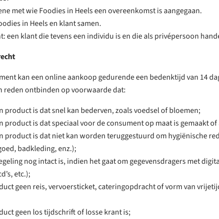
ene met wie Foodies in Heels een overeenkomst is aangegaan.
Foodies in Heels en klant samen.
 een klant die tevens een individu is en die als privépersoon hande
recht
ment kan een online aankoop gedurende een bedenktijd van 14 da
n reden ontbinden op voorwaarde dat:
n product is dat snel kan bederven, zoals voedsel of bloemen;
n product is dat speciaal voor de consument op maat is gemaakt of
n product is dat niet kan worden teruggestuurd om hygiënische r
oed, badkleding, enz.);
egeling nog intact is, indien het gaat om gegevensdragers met digit
d’s, etc.);
duct geen reis, vervoersticket, cateringopdracht of vorm van vrijet
uct geen los tijdschrift of losse krant is;