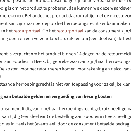
retour gestuurde product beschadigd zijn of de verpakking meer 
nodig is om het product te proberen, dan kunnen we deze waardeve
rberekenen. Behandel het product daarom altijd met de meeste zor
ent kan zijn/haar beroep op het herroepingsrecht kenbaar maken
van het
retourportaal
. Op het
retourportaal
kan de consument zijn/
ing doen en een verzendlabel afdrukken om (een deel van) de best
nt is verplicht om het product binnen 14 dagen na de retourmeldi
n aan Foodies in Heels, bij gebreke waarvan zijn/haar herroepings
 De kosten voor het retourneren komen voor rekening en risico van
t.
taande herroepingsrecht is niet van toepassing voor zakelijke klan
ng van betaalde gelden en vergoeding van bezorgkosten
consument tijdig van zijn/haar herroepingsrecht gebruik heeft gema
rvan tijdig (een deel van) de bestelling aan Foodies in Heels heeft 
odies in Heels het (eventueel) door de consument betaalde bedrag, 