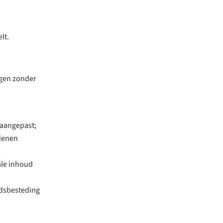
lt.
gen zonder
 aangepast;
edenen
ale inhoud
ijdsbesteding