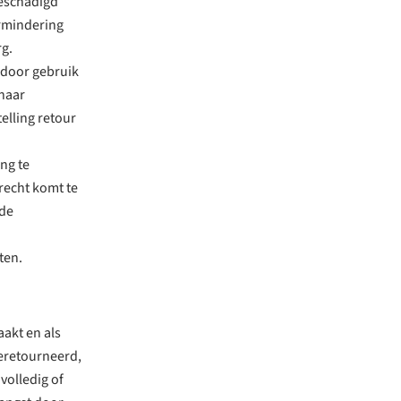
beschadigd
rmindering
g.
 door gebruik
haar
elling retour
ng te
recht komt te
 de
ten.
akt en als
geretourneerd,
volledig of