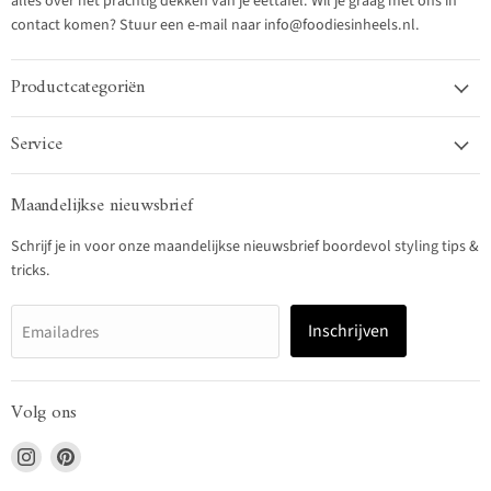
alles over het prachtig dekken van je eettafel. Wil je graag met ons in
contact komen? Stuur een e-mail naar info@foodiesinheels.nl.
Productcategoriën
Service
Maandelijkse nieuwsbrief
Schrijf je in voor onze maandelijkse nieuwsbrief boordevol styling tips &
tricks.
Inschrijven
Emailadres
Volg ons
Vind
Vind
ons
ons