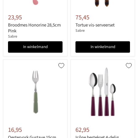
23,95
75,45
Broodmes Honorine 28,5cm
Tortue vis-serveerset
Pink
Sabre
Sabre
In winkelmand
In winkelmand
16,95
62,95
Oestervork Gustave 15cm
Icône bestekset 4-delig