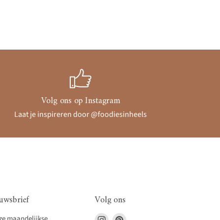
Volg ons op Instagram
Laat je inspireren door @foodiesinheels
uwsbrief
Volg ons
Vind
Vind
nze maandelijkse