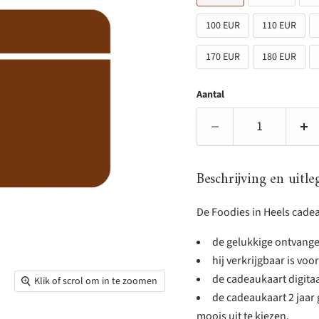
100 EUR
110 EUR
170 EUR
180 EUR
Aantal
Beschrijving en uitle
De Foodies in Heels cadea
de gelukkige ontvanger
hij verkrijgbaar is voo
de cadeaukaart digitaa
Klik of scrol om in te zoomen
de cadeaukaart 2 jaar g
moois uit te kiezen.