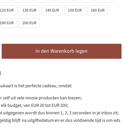
120 EUR
130 EUR
140 EUR
150 EUR
160 EUR
190 EUR
200 EUR
In den Warenkorb legen
g
ukaart is het perfecte cadeau, omdat:
 zelf uit vele mooie producten kan kiezen;
r elk budget, van EUR 20 tot EUR 200;
l uitgegeven wordt dus binnen 1, 2, 3 seconden in je inbox zit;
eldig blijft na uitgiftedatum en er dus voldoende tijd is om iets