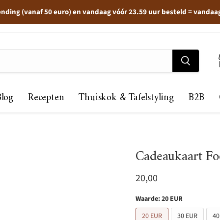
ending (vanaf 50 euro) en vandaag vóór 23.59 uur besteld = vandaa
Blog
Recepten
Thuiskok & Tafelstyling
B2B
Cadeaukaart Foo
Huidige prijs
20,00
Waarde:
20 EUR
20 EUR
30 EUR
40