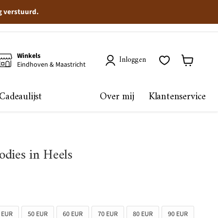
g verstuurd.
Winkels
Inloggen
Eindhoven & Maastricht
Winkelma
bekijken
Cadeaulijst
Over mij
Klantenservice
dies in Heels
 EUR
50 EUR
60 EUR
70 EUR
80 EUR
90 EUR