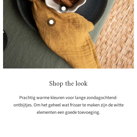
bestekset 5-delig
Cutipol
79,95
Binnenkort op
voorraad
Bekijk product
Kom Oyster 18cm
Binnenkort op
voorraad
grey
Dinerbord Bubble
Mateus
28cm sand
41,45
Mateus
Bekijk product
37,45
Bekijk product
Shop the look
Prachtig warme kleuren voor lange zondagochtend-
ontbijtjes. Om het geheel wat frisser te maken zijn de witte
elementen een goede toevoeging.