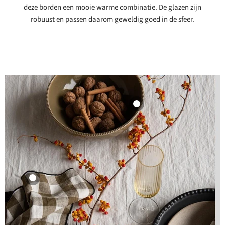
deze borden een mooie warme combinatie. De glazen zijn
Bekijk product
robuust en passen daarom geweldig goed in de sfeer.
Saladekom
Pizzolato Sage
24cm
Enza Fasano
62,95
Bekijk product
Binnenkort op
voorraad
Servet Bourdon