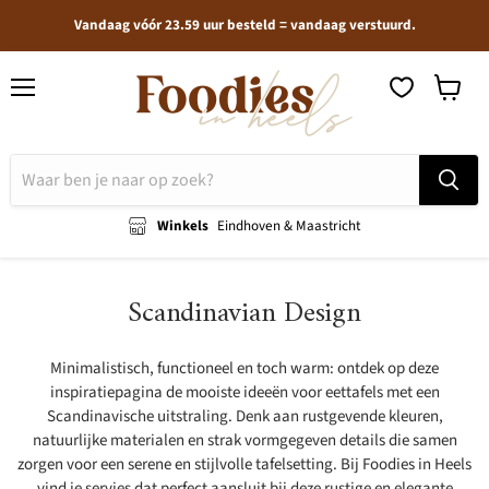
Vandaag vóór 23.59 uur besteld = vandaag verstuurd.
Menu
Winkel
bekijken
Winkels
Eindhoven & Maastricht
Scandinavian Design
Minimalistisch, functioneel en toch warm: ontdek op deze
inspiratiepagina de mooiste ideeën voor eettafels met een
Scandinavische uitstraling. Denk aan rustgevende kleuren,
natuurlijke materialen en strak vormgegeven details die samen
zorgen voor een serene en stijlvolle tafelsetting. Bij Foodies in Heels
vind je servies dat perfect aansluit bij deze rustige en elegante