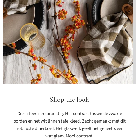
Canvas Mimi Vichy -
Vichy Kaki &
Bourdon Noir (set
van 6)
Maison de Vacances
105,95
Bekijk product
Shop the look
Deze sfeer is zo prachtig. Het contrast tussen de zwarte
borden en het wit linnen tafelkleed. Zacht gemaakt met dit
robuuste dinerbord. Het glaswerk geeft het geheel weer
wat glam. Mooi contrast.