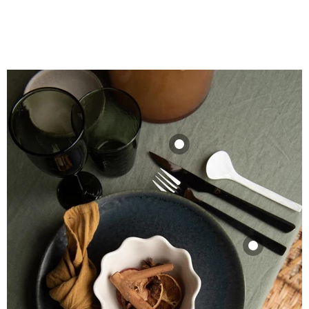
Product
19,99
Bekijk product
Binnenkort op
voorraad
Solo Matte Gold