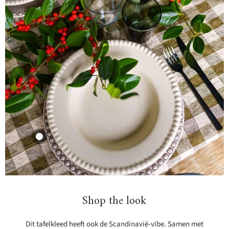
19,99
Bekijk product
Tafelkleed Bourdon
Canvas Mimi Vichy -
Vichy Kaki &
Bourdon Noir
Shop the look
145x350cm
Maison de Vacances
Dit tafelkleed heeft ook de Scandinavië-vibe. Samen met
234,95