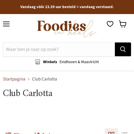
Vandaag vóór 23.59 uur besteld = vandaag verstuurd.
Menu
Winkel
bekijken
Winkels
Eindhoven & Maastricht
Startpagina
Club Carlotta
Club Carlotta