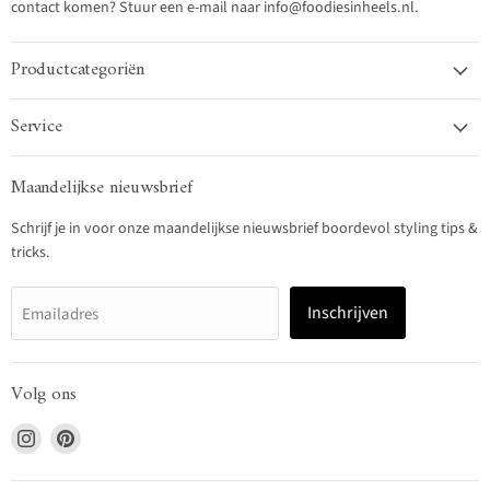
contact komen? Stuur een e-mail naar info@foodiesinheels.nl.
Productcategoriën
Service
Maandelijkse nieuwsbrief
Schrijf je in voor onze maandelijkse nieuwsbrief boordevol styling tips &
tricks.
Inschrijven
Emailadres
Volg ons
Vind
Vind
ons
ons
op
op