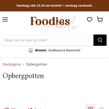
Vandaag vóór 23.59 uur besteld = vandaag verstuurd.
Menu
Winkel
bekijken
Winkels
Eindhoven & Maastricht
Startpagina
Opbergpotten
Opbergpotten