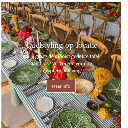
Tafelstyling op locatie
Wil jij graag de mooist gedekte tafel
aan huis? Wij zorgen voor de
complete beleving!
Meer info