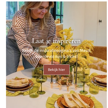
Laat je inspireren
Bekijk de inspiratiepagina's van Maud,
boordevol tips & tricks!
Bekijk hier