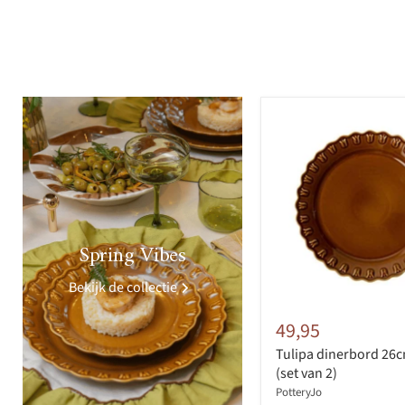
>
Spring Vibes
Bekijk de collectie
49,95
Tulipa dinerbord 26
(set van 2)
PotteryJo