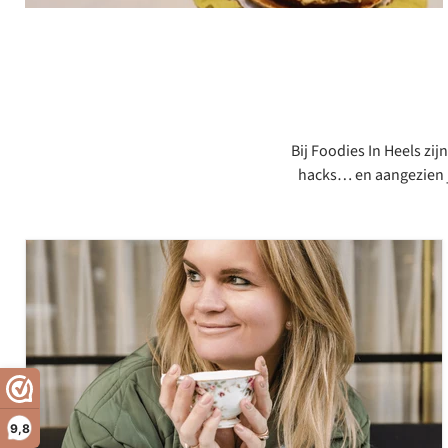
Bij Foodies In Heels zi
hacks… en aangezien jij
9,8