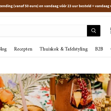
zending (vanaf 50 euro) en vandaag vóór 23 uur besteld = vandaag
Blog
Recepten
Thuiskok & Tafelstyling
B2B