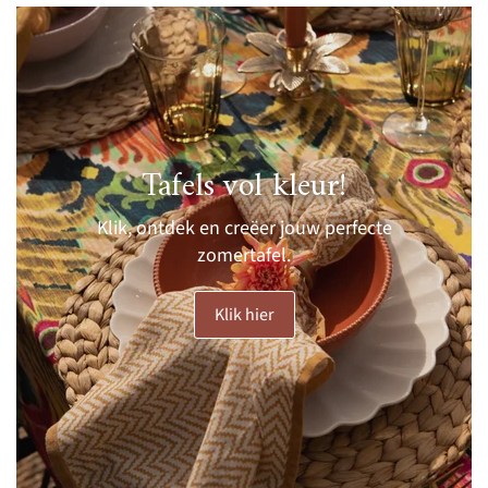
Tafels vol kleur!
Klik, ontdek en creëer jouw perfecte
zomertafel.
Klik hier