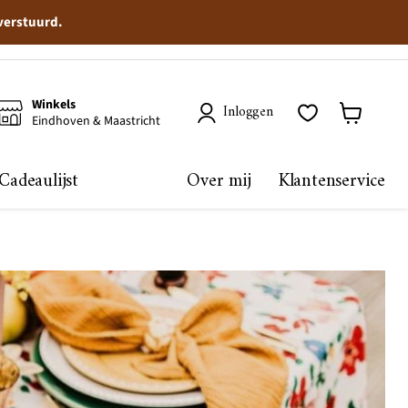
 verstuurd.
Winkels
Inloggen
Eindhoven & Maastricht
Winkelma
bekijken
Cadeaulijst
Over mij
Klantenservice