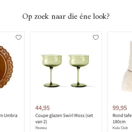
Op zoek naar die éne look?
44,95
99,95
cm Umbra
Coupe glazen Swirl Moss (set
Rond tafe
van 2)
180cm
Paveau
Kulu Club