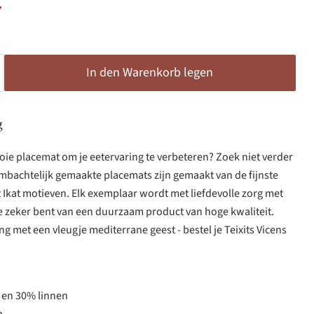
ijs
ge prijs
7
In den Warenkorb legen
g
ie placemat om je eetervaring te verbeteren? Zoek niet verder
ambachtelijk gemaakte placemats zijn gemaakt van de fijnste
 Ikat motieven. Elk exemplaar wordt met liefdevolle zorg met
e zeker bent van een duurzaam product van hoge kwaliteit.
ng met een vleugje mediterrane geest - bestel je Teixits Vicens
 en 30% linnen