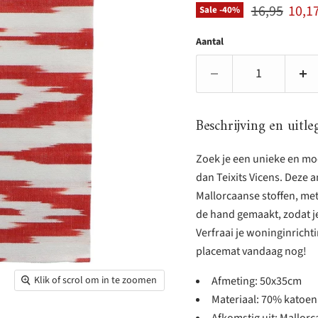
Originele pr
Huidi
16,95
10,1
Sale -
40
%
Aantal
Beschrijving en uitle
Zoek je een unieke en moo
dan Teixits Vicens. Deze 
Mallorcaanse stoffen, met
de hand gemaakt, zodat j
Verfraai je woninginrichti
placemat vandaag nog!
Afmeting: 50x35cm
Klik of scrol om in te zoomen
Materiaal: 70% katoen