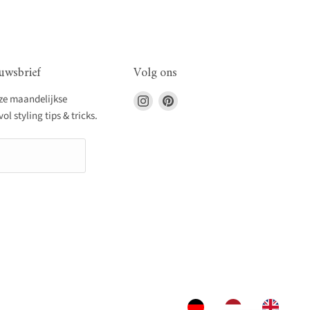
uwsbrief
Volg ons
Vind
Vind
nze maandelijkse
ons
ons
l styling tips & tricks.
op
op
Instagram
Pinterest