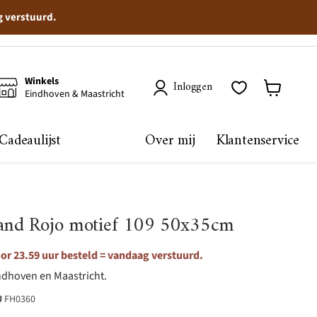
g verstuurd.
Winkels
Inloggen
Eindhoven & Maastricht
Winkelma
bekijken
Cadeaulijst
Over mij
Klantenservice
rand Rojo motief 109 50x35cm
r 23.59 uur besteld = vandaag verstuurd.
ndhoven en Maastricht.
U
FH0360