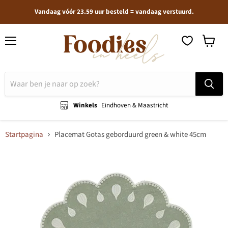
Vandaag vóór 23.59 uur besteld = vandaag verstuurd.
Menu
Winkel
bekijken
Winkels
Eindhoven & Maastricht
Startpagina
Placemat Gotas geborduurd green & white 45cm