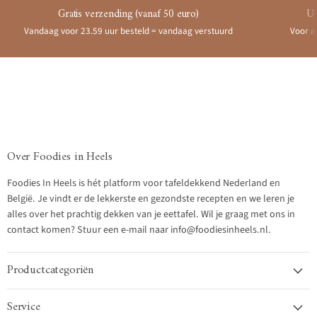
Gratis verzending (vanaf 50 euro)
Ui
Vandaag voor 23.59 uur besteld = vandaag verstuurd
Voor a
Over Foodies in Heels
Foodies In Heels is hét platform voor tafeldekkend Nederland en
België. Je vindt er de lekkerste en gezondste recepten en we leren je
alles over het prachtig dekken van je eettafel. Wil je graag met ons in
contact komen? Stuur een e-mail naar info@foodiesinheels.nl.
Productcategoriën
Service