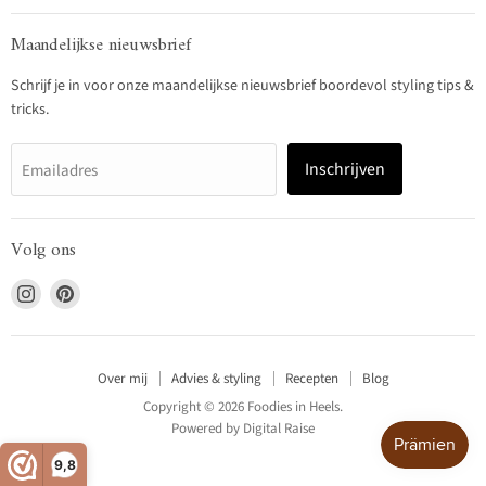
Maandelijkse nieuwsbrief
Schrijf je in voor onze maandelijkse nieuwsbrief boordevol styling tips &
tricks.
Inschrijven
Emailadres
Volg ons
Vind
Vind
ons
ons
op
op
Instagram
Pinterest
Over mij
Advies & styling
Recepten
Blog
Copyright © 2026 Foodies in Heels.
Powered by
Digital Raise
9,8