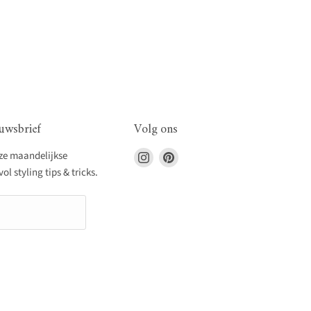
uwsbrief
Volg ons
Vind
Vind
nze maandelijkse
ons
ons
l styling tips & tricks.
op
op
Instagram
Pinterest