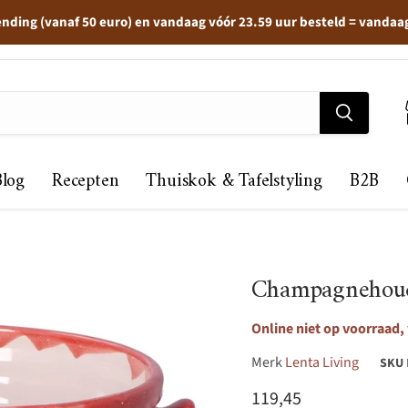
ending (vanaf 50 euro) en vandaag vóór 23.59 uur besteld = vandaa
Blog
Recepten
Thuiskok & Tafelstyling
B2B
Champagnehoud
Online niet op voorraad,
Merk
Lenta Living
SKU
Huidige prijs
119,45