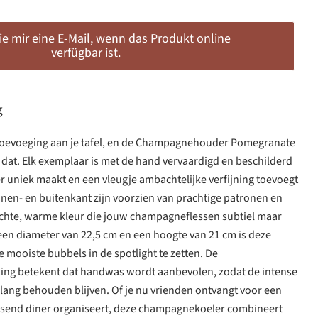
ie mir eine E-Mail, wenn das Produkt online
verfügbar ist.
g
le toevoeging aan je tafel, en de Champagnehouder Pomegranate
s dat. Elk exemplaar is met de hand vervaardigd en beschilderd
r uniek maakt en een vleugje ambachtelijke verfijning toevoegt
nnen- en buitenkant zijn voorzien van prachtige patronen en
zachte, warme kleur die jouw champagneflessen subtiel maar
een diameter van 22,5 cm en een hoogte van 21 cm is deze
mooiste bubbels in de spotlight te zetten. De
ing betekent dat handwas wordt aanbevolen, zodat de intense
 lang behouden blijven. Of je nu vrienden ontvangt voor een
uisend diner organiseert, deze champagnekoeler combineert