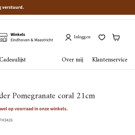
g verstuurd.
Winkels
Inloggen
Eindhoven & Maastricht
Winkelma
bekijken
Cadeaulijst
Over mij
Klantenservice
er Pomegranate coral 21cm
 wel op voorraad in onze winkels.
FH3426