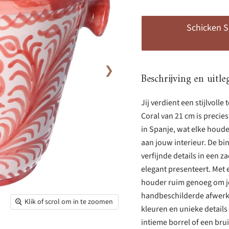
Schicken S
❯
Beschrijving en uitle
Jij verdient een stijlvol
Coral van 21 cm is precie
in Spanje, wat elke houde
aan jouw interieur. De bi
verfijnde details in een 
elegant presenteert. Met 
houder ruim genoeg om je 
handbeschilderde afwerk
Klik of scrol om in te zoomen
kleuren en unieke details
intieme borrel of een br