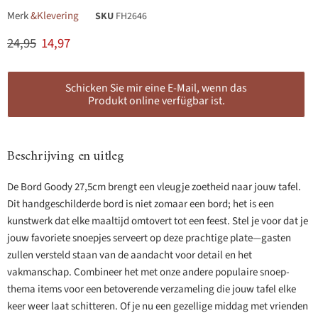
Merk
&Klevering
SKU
FH2646
Originele prijs
Huidige prijs
24,95
14,97
Schicken Sie mir eine E-Mail, wenn das
Produkt online verfügbar ist.
Beschrijving en uitleg
De Bord Goody 27,5cm brengt een vleugje zoetheid naar jouw tafel.
Dit handgeschilderde bord is niet zomaar een bord; het is een
kunstwerk dat elke maaltijd omtovert tot een feest. Stel je voor dat je
jouw favoriete snoepjes serveert op deze prachtige plate—gasten
zullen versteld staan van de aandacht voor detail en het
vakmanschap. Combineer het met onze andere populaire snoep-
thema items voor een betoverende verzameling die jouw tafel elke
keer weer laat schitteren. Of je nu een gezellige middag met vrienden