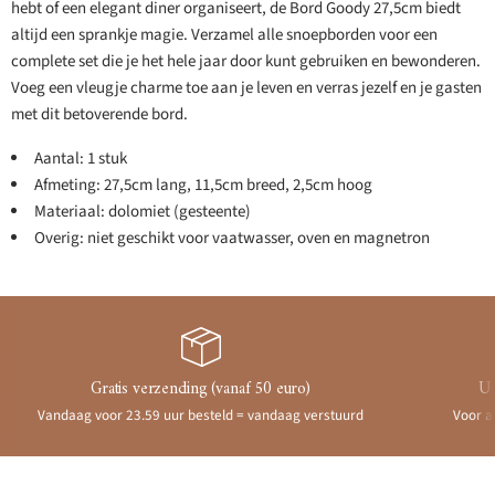
hebt of een elegant diner organiseert, de Bord Goody 27,5cm biedt
altijd een sprankje magie. Verzamel alle snoepborden voor een
complete set die je het hele jaar door kunt gebruiken en bewonderen.
Voeg een vleugje charme toe aan je leven en verras jezelf en je gasten
met dit betoverende bord.
Aantal: 1 stuk
Afmeting: 27,5cm lang, 11,5cm breed, 2,5cm hoog
Materiaal: dolomiet (gesteente)
Overig: niet geschikt voor vaatwasser, oven en magnetron
Gratis verzending (vanaf 50 euro)
Ui
Vandaag voor 23.59 uur besteld = vandaag verstuurd
Voor a