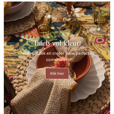
Tafels vol kleur!
Klik, ontdek en creëer jouw perfecte
zomertafel.
Klik hier