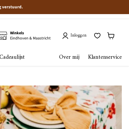
g verstuurd.
Winkels
Inloggen
Eindhoven & Maastricht
Winkelma
bekijken
Cadeaulijst
Over mij
Klantenservice