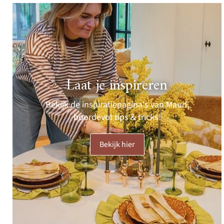
Laat je inspireren
Bekijk de inspiratiepagina's van Maud,
boordevol tips & tricks!
Bekijk hier