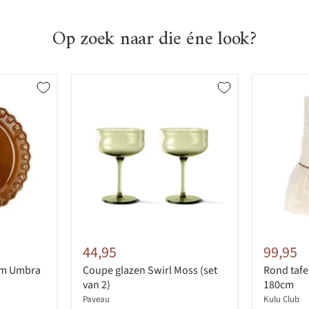
Op zoek naar die éne look?
44,95
99,95
cm Umbra
Coupe glazen Swirl Moss (set
Rond tafe
van 2)
180cm
Paveau
Kulu Club