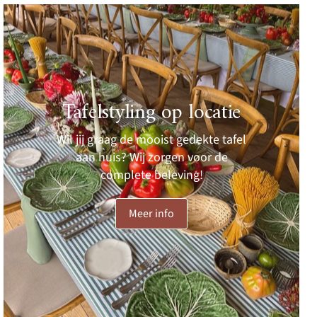
Tafelstyling op locatie
Wil jij graag de mooist gedekte tafel
aan huis? Wij zorgen voor de
complete beleving!
Meer info