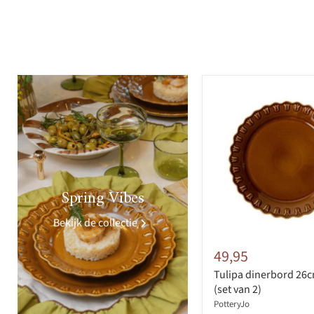
>
Spring Vibes
Bekijk de collectie
49,95
Tulipa dinerbord 26
(set van 2)
PotteryJo