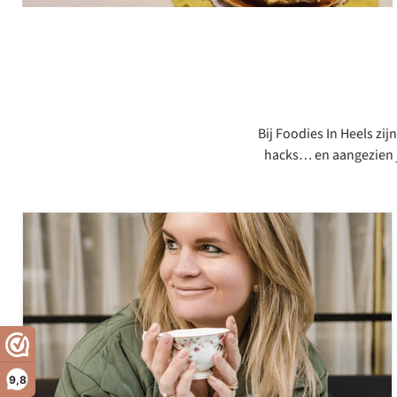
Bij Foodies In Heels zi
hacks… en aangezien jij
9,8