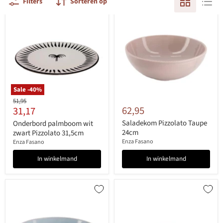
Filters
Sorteren op
Sale -
40
%
Originele
51,95
Huidige
62,95
31,17
prijs
prijs
Saladekom Pizzolato Taupe
Onderbord palmboom wit
24cm
zwart Pizzolato 31,5cm
Enza Fasano
Enza Fasano
In winkelmand
In winkelmand