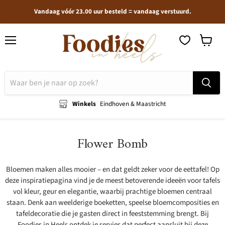
Vandaag vóór 23.00 uur besteld = vandaag verstuurd.
Menu
Winkel
bekijken
Winkels
Eindhoven & Maastricht
Flower Bomb
Bloemen maken alles mooier – en dat geldt zeker voor de eettafel! Op
deze inspiratiepagina vind je de meest betoverende ideeën voor tafels
vol kleur, geur en elegantie, waarbij prachtige bloemen centraal
staan. Denk aan weelderige boeketten, speelse bloemcomposities en
tafeldecoratie die je gasten direct in feeststemming brengt. Bij
Foodies in Heels ontdek je servies dat perfect aansluit bij deze