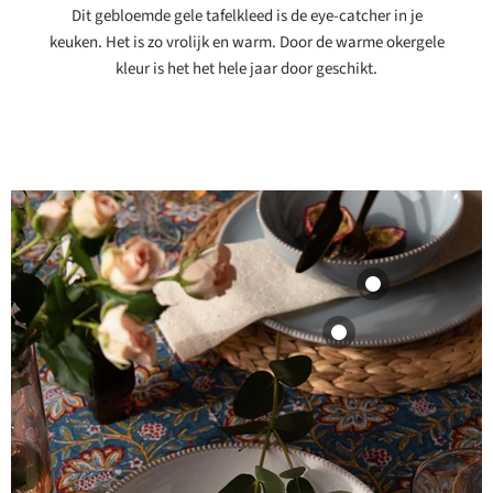
Dit gebloemde gele tafelkleed is de eye-catcher in je
Bekijk product
keuken. Het is zo vrolijk en warm. Door de warme okergele
kleur is het het hele jaar door geschikt.
Saladekom
Pizzolato Powder
Product
Blue 24cm
Enza Fasano
19,99
62,95
Bekijk product
Bekijk product