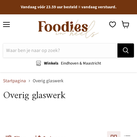
Vandaag vóór 23.59 uur besteld = vandaag verstuurd.
Menu
Winkel
bekijken
Winkels
Eindhoven & Maastricht
Startpagina
Overig glaswerk
Overig glaswerk