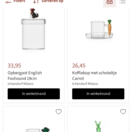
Filters
Sorteren op
33,95
26,45
Opbergpot English
Koffiekop met schoteltje
Foxhound 19cm
Carrot
Ichendorf Milano
Ichendorf Milano
In winkelmand
In winkelmand