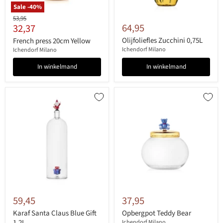
Sale -
40
%
Originele
53,95
Huidige
64,95
32,37
prijs
prijs
Olijfoliefles Zucchini 0,75L
French press 20cm Yellow
Ichendorf Milano
Ichendorf Milano
In winkelmand
In winkelmand
59,45
37,95
Karaf Santa Claus Blue Gift
Opbergpot Teddy Bear
1,2L
Ichendorf Milano