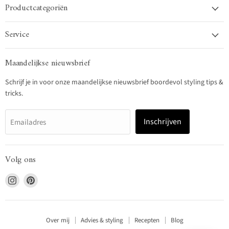
Productcategoriën
Service
Maandelijkse nieuwsbrief
Schrijf je in voor onze maandelijkse nieuwsbrief boordevol styling tips &
tricks.
Inschrijven
Emailadres
Volg ons
Vind
Vind
ons
ons
op
op
Instagram
Pinterest
Over mij
Advies & styling
Recepten
Blog