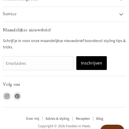
Service
Maandelijkse nieuwsbrief
Schrijf je in voor onze maandelijkse nieuwsbrief boordevol styling tips &
tricks.
Inschrijven
Emailadres
Volg ons
Vind
Vind
ons
ons
op
op
Instagram
Pinterest
Over mij
Advies & styling
Recepten
Blog
Copyright © 2026 Foodies in Heels.