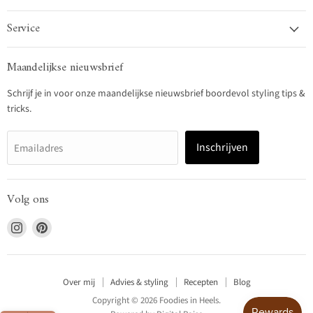
Service
Maandelijkse nieuwsbrief
Schrijf je in voor onze maandelijkse nieuwsbrief boordevol styling tips &
tricks.
Inschrijven
Emailadres
Volg ons
Vind
Vind
ons
ons
op
op
Instagram
Pinterest
Over mij
Advies & styling
Recepten
Blog
Copyright © 2026 Foodies in Heels.