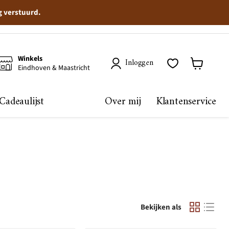
g verstuurd.
Winkels
Inloggen
Eindhoven & Maastricht
Winkelma
bekijken
Cadeaulijst
Over mij
Klantenservice
Bekijken als