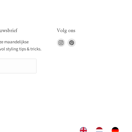
uwsbrief
Volg ons
Vind
Vind
nze maandelijkse
ons
ons
l styling tips & tricks.
op
op
Instagram
Pinterest