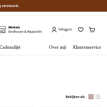
g verstuurd.
Winkels
Inloggen
Eindhoven & Maastricht
Winkelma
bekijken
Cadeaulijst
Over mij
Klantenservice
Bekijken als