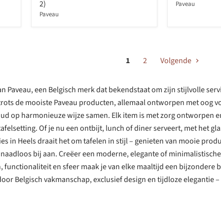
2)
Paveau
Paveau
1
2
Volgende
n Paveau, een Belgisch merk dat bekendstaat om zijn stijlvolle serv
trots de mooiste Paveau producten, allemaal ontworpen met oog voor
voud op harmonieuze wijze samen. Elk item is met zorg ontworpen e
tafelsetting. Of je nu een ontbijt, lunch of diner serveert, met het g
dies in Heels draait het om tafelen in stijl – genieten van mooie p
er naadloos bij aan. Creëer een moderne, elegante of minimalistische
, functionaliteit en sfeer maak je van elke maaltijd een bijzondere 
 door Belgisch vakmanschap, exclusief design en tijdloze elegantie – 