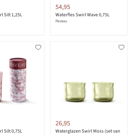
54,95
l Silt 1,25L
Waterfles Swirl Wave 0,75L
Paveau
26,95
l Silt 0,75L
Waterglazen Swirl Moss (set van