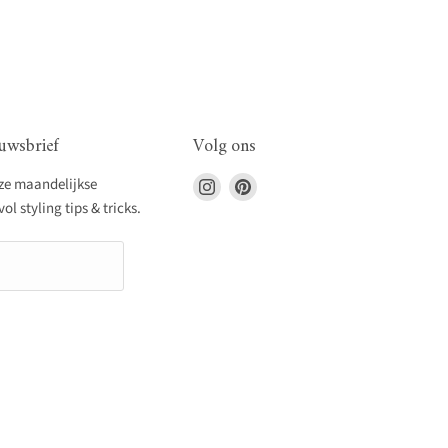
uwsbrief
Volg ons
Vind
Vind
nze maandelijkse
ons
ons
l styling tips & tricks.
op
op
Instagram
Pinterest