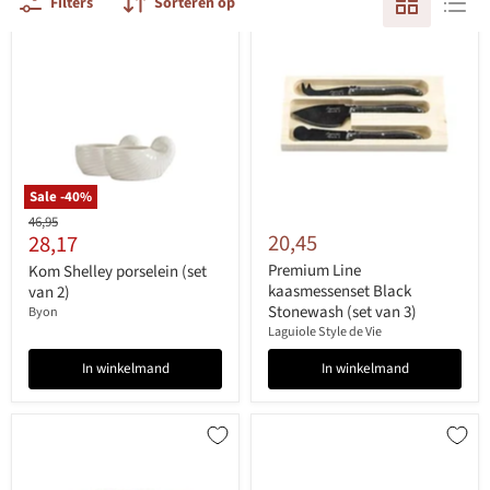
Filters
Sorteren op
Sale -
40
%
Originele
46,95
Huidige
20,45
28,17
prijs
prijs
Premium Line
Kom Shelley porselein (set
kaasmessenset Black
van 2)
Stonewash (set van 3)
Byon
Laguiole Style de Vie
In winkelmand
In winkelmand