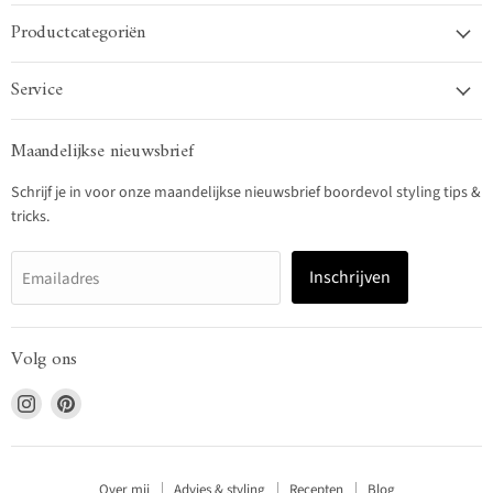
Productcategoriën
Service
Maandelijkse nieuwsbrief
Schrijf je in voor onze maandelijkse nieuwsbrief boordevol styling tips &
tricks.
Inschrijven
Emailadres
Volg ons
Vind
Vind
ons
ons
op
op
Instagram
Pinterest
Over mij
Advies & styling
Recepten
Blog