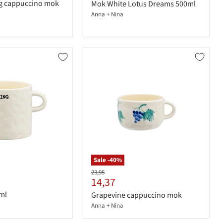
prijs
g cappuccino mok
Mok White Lotus Dreams 500ml
Anna + Nina
Sale -
40
%
Originele
23,95
Huidige
14,37
prijs
prijs
ml
Grapevine cappuccino mok
Anna + Nina