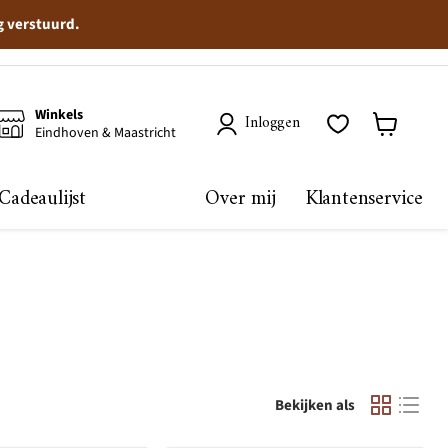
g verstuurd.
Winkels
Inloggen
Eindhoven & Maastricht
Winkelma
bekijken
Cadeaulijst
Over mij
Klantenservice
Bekijken als