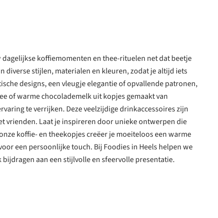
uw dagelijkse koffiemomenten en thee-rituelen net dat beetje
verse stijlen, materialen en kleuren, zodat je altijd iets
tische designs, een vleugje elegantie of opvallende patronen,
 thee of warme chocolademelk uit kopjes gemaakt van
ring te verrijken. Deze veelzijdige drinkaccessoires zijn
met vrienden. Laat je inspireren door unieke ontwerpen die
t onze koffie- en theekopjes creëer je moeiteloos een warme
t voor een persoonlijke touch. Bij Foodies in Heels helpen we
bijdragen aan een stijlvolle en sfeervolle presentatie.