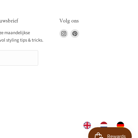
uwsbrief
Volg ons
Vind
Vind
nze maandelijkse
ons
ons
l styling tips & tricks.
op
op
Instagram
Pinterest