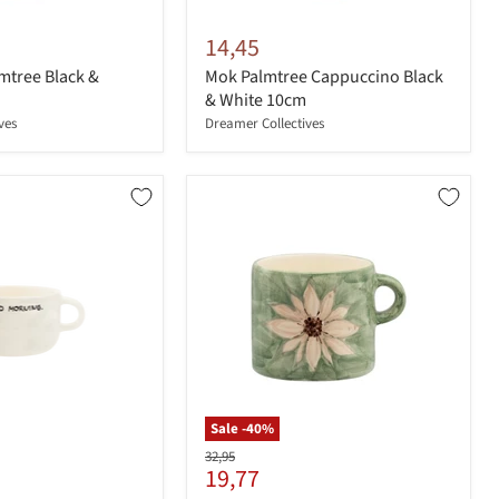
14,45
mtree Black &
Mok Palmtree Cappuccino Black
& White 10cm
ves
Dreamer Collectives
Sale -
40
%
Originele
32,95
Huidige
19,77
prijs