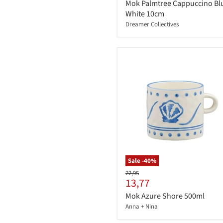
Mok Palmtree Cappuccino Bl
White 10cm
Dreamer Collectives
Sale -
40
%
Originele
22,95
Huidige
13,77
prijs
prijs
Mok Azure Shore 500ml
Anna + Nina