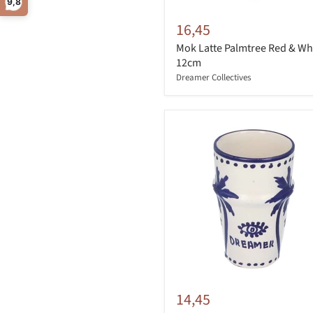
9,8
16,45
Mok Latte Palmtree Red & Wh
12cm
Dreamer Collectives
14,45