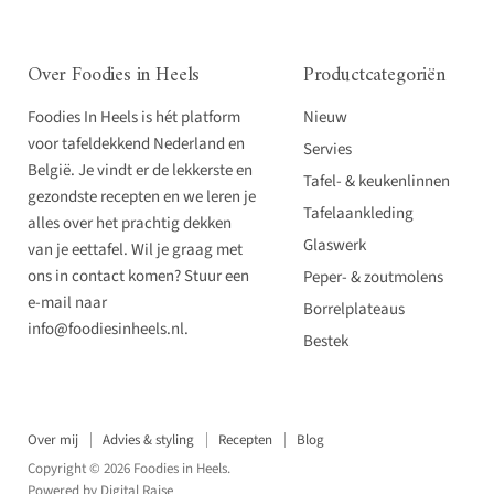
Over Foodies in Heels
Productcategoriën
Foodies In Heels is hét platform
Nieuw
voor tafeldekkend Nederland en
Servies
België. Je vindt er de lekkerste en
Tafel- & keukenlinnen
gezondste recepten en we leren je
Tafelaankleding
alles over het prachtig dekken
Glaswerk
van je eettafel. Wil je graag met
ons in contact komen? Stuur een
Peper- & zoutmolens
e-mail naar
Borrelplateaus
info@foodiesinheels.nl.
Bestek
Over mij
Advies & styling
Recepten
Blog
Copyright © 2026 Foodies in Heels.
Powered by
Digital Raise