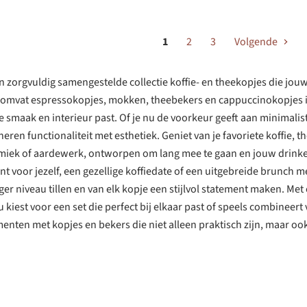
1
2
3
Volgende
een zorgvuldig samengestelde collectie koffie- en theekopjes die jo
omvat espressokopjes, mokken, theebekers en cappuccinokopjes in di
ke smaak en interieur past. Of je nu de voorkeur geeft aan minimalis
ren functionaliteit met esthetiek. Geniet van je favoriete koffie,
iek of aardewerk, ontworpen om lang mee te gaan en jouw drinkerva
t voor jezelf, een gezellige koffiedate of een uitgebreide brunch 
ger niveau tillen en van elk kopje een stijlvol statement maken. Me
u kiest voor een set die perfect bij elkaar past of speels combineer
enten met kopjes en bekers die niet alleen praktisch zijn, maar ook 