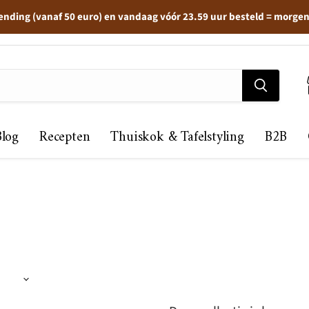
ending (vanaf 50 euro) en vandaag vóór 23.59 uur besteld = morge
Blog
Recepten
Thuiskok & Tafelstyling
B2B