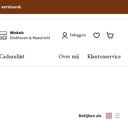
n verstuurd.
Winkels
Inloggen
Eindhoven & Maastricht
Winkelma
bekijken
Cadeaulijst
Over mij
Klantenservice
Bekijken als