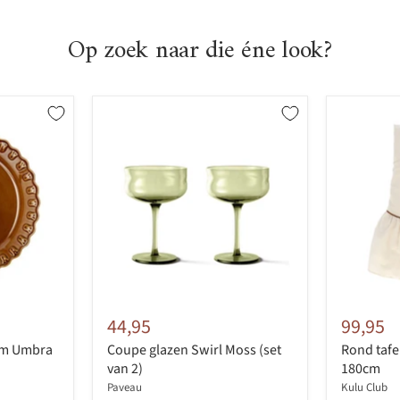
Op zoek naar die éne look?
44,95
99,95
cm Umbra
Coupe glazen Swirl Moss (set
Rond tafe
van 2)
180cm
Paveau
Kulu Club