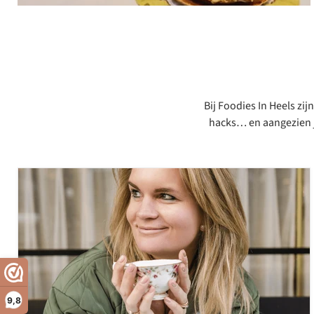
Bij Foodies In Heels zi
hacks… en aangezien jij
9,8