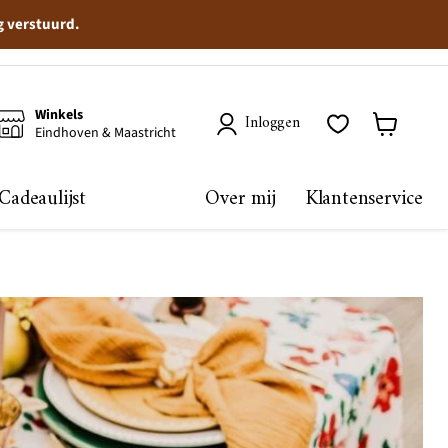
g verstuurd.
Winkels
Inloggen
Eindhoven & Maastricht
Winkelma
bekijken
Cadeaulijst
Over mij
Klantenservice