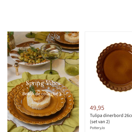
>
Spring Vibes
Bekijk de collectie
49,95
Tulipa dinerbord 26
(set van 2)
PotteryJo