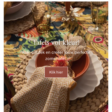
Tafels vol kleur!
Klik, ontdek en creëer jouw perfecte
zomertafel.
Klik hier