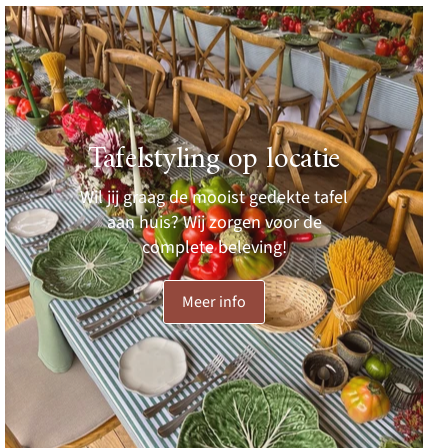
Tafelstyling op locatie
Wil jij graag de mooist gedekte tafel
aan huis? Wij zorgen voor de
complete beleving!
Meer info