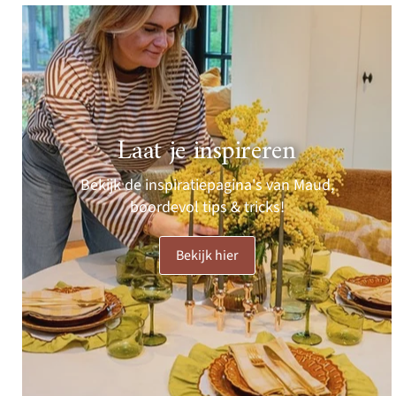
Laat je inspireren
Bekijk de inspiratiepagina's van Maud,
boordevol tips & tricks!
Bekijk hier