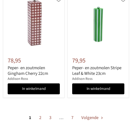
78,95
79,95
Peper- en zoutmolen
Peper- en zoutmolen Stripe
Gingham Cherry 22cm
Leaf & White 23cm
Addison Ross
Addison Ross
In winkelmand
In winkelmand
1
2
3
…
7
Volgende