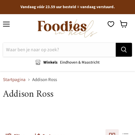
Vandaag vóór 23.59 uur besteld = vandaag verstuurd.
Menu
Winkel
bekijken
Winkels
Eindhoven & Maastricht
Startpagina
Addison Ross
Addison Ross