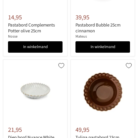
14,95
39,95
Pastabord Complements
Pastabord Bubble 25cm
Potter olive 25cm
cinnamon
Nosse
Mateus
In winkelmand
In winkelmand
21,95
49,95
Diep bord Nuance White
Tulipa pastabord 23cm