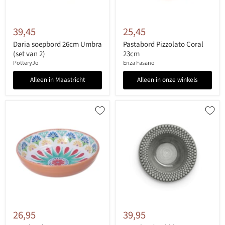
39,45
25,45
Daria soepbord 26cm Umbra
Pastabord Pizzolato Coral
(set van 2)
23cm
PotteryJo
Enza Fasano
Alleen in Maastricht
Alleen in onze winkels
26,95
39,95