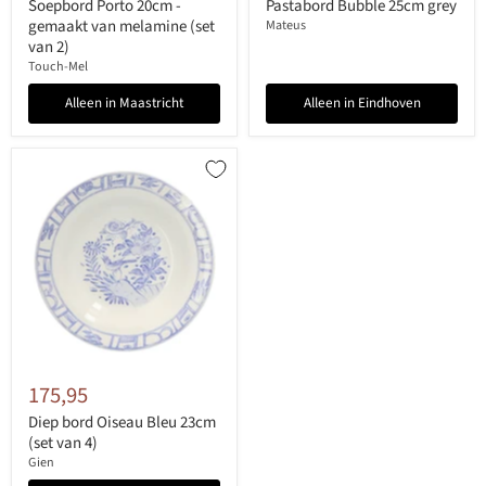
Soepbord Porto 20cm -
Pastabord Bubble 25cm grey
gemaakt van melamine (set
Mateus
van 2)
Touch-Mel
Alleen in Maastricht
Alleen in Eindhoven
175,95
Diep bord Oiseau Bleu 23cm
(set van 4)
Gien