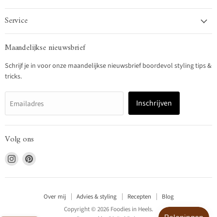
Service
Maandelijkse nieuwsbrief
Schrijf je in voor onze maandelijkse nieuwsbrief boordevol styling tips &
tricks.
Inschrijven
Emailadres
Volg ons
Vind
Vind
ons
ons
op
op
Instagram
Pinterest
Over mij
Advies & styling
Recepten
Blog
Copyright © 2026 Foodies in Heels.