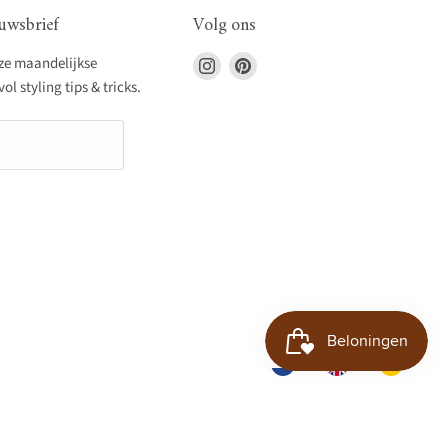
uwsbrief
Volg ons
Vind
Vind
nze maandelijkse
ons
ons
l styling tips & tricks.
op
op
Instagram
Pinterest