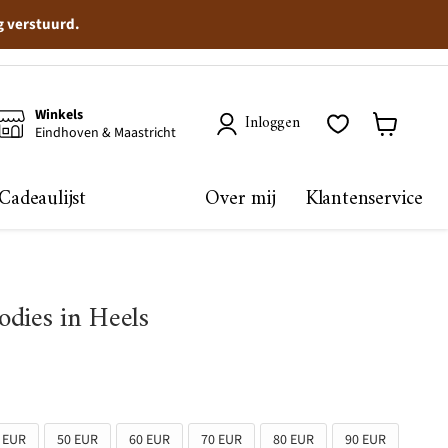
g verstuurd.
Winkels
Inloggen
Eindhoven & Maastricht
Winkelma
bekijken
Cadeaulijst
Over mij
Klantenservice
dies in Heels
 EUR
50 EUR
60 EUR
70 EUR
80 EUR
90 EUR