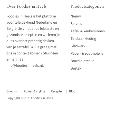
Over Foodies in Heels
Productcategoriën
Foodies In Heels is hét platform
Nieuw
voor tafeldekkend Nederland en
Servies
België. Je vindt er de lekkerste en
Tafel- & keukenlinnen
gezondste recepten en we leren je
Tafelaankleding
alles over het prachtig dekken
Glaswerk
van je eettafel. Wil je graag met
ons in contact komen? Stuur een
Peper- & zoutmolens
e-mail naar
Borrelplateaus
info@foodiesinheels.nl.
Bestek
Over mij
Advies & styling
Recepten
Blog
Copyright © 2026 Foodies in Heels.
Powered by
Digital Raise