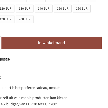
120 EUR
130 EUR
140 EUR
150 EUR
160 EUR
190 EUR
200 EUR
In winkelmand
ijstje
g
ukaart is het perfecte cadeau, omdat:
 zelf uit vele mooie producten kan kiezen;
r elk budget, van EUR 20 tot EUR 200;