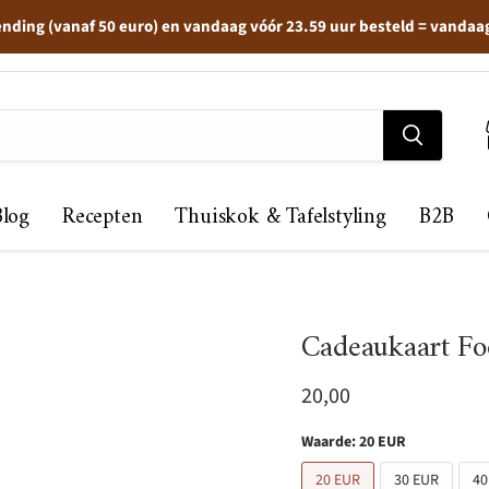
ending (vanaf 50 euro) en vandaag vóór 23.59 uur besteld = vandaa
Blog
Recepten
Thuiskok & Tafelstyling
B2B
Cadeaukaart Foo
Huidige prijs
20,00
Waarde:
20 EUR
20 EUR
30 EUR
40