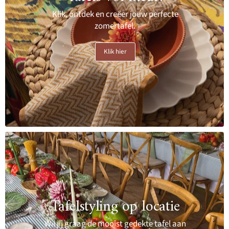
Klik, ontdek en creëer jouw perfecte
zomertafel.
Klik hier
Tafelstyling op locatie
Wil jij graag de mooist gedekte tafel aan