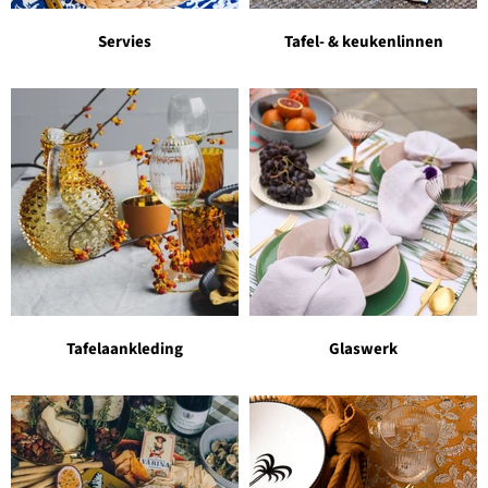
Servies
Tafel- & keukenlinnen
Tafelaankleding
Glaswerk