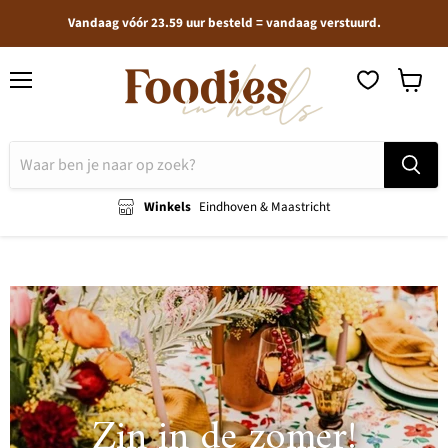
Vandaag vóór 23.59 uur besteld = vandaag verstuurd.
Menu
Winkel
bekijken
Winkels
Eindhoven & Maastricht
Zin in de zomer!