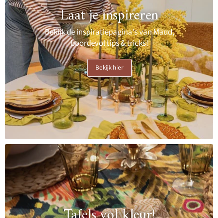
Laat je inspireren
Bekijk de inspiratiepagina's van Maud,
boordevol tips & tricks!
Bekijk hier
Tafels vol kleur!