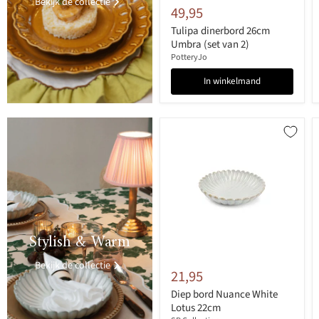
Bekijk de collectie
49,95
Tulipa dinerbord 26cm
Umbra (set van 2)
PotteryJo
In winkelmand
>
Stylish & Warm
Bekijk de collectie
21,95
Diep bord Nuance White
Lotus 22cm