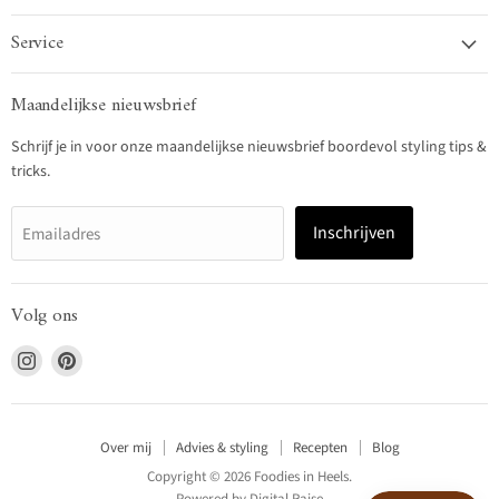
Service
Maandelijkse nieuwsbrief
Schrijf je in voor onze maandelijkse nieuwsbrief boordevol styling tips &
tricks.
Inschrijven
Emailadres
Volg ons
Vind
Vind
ons
ons
op
op
Instagram
Pinterest
Over mij
Advies & styling
Recepten
Blog
Copyright © 2026 Foodies in Heels.