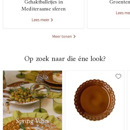
Gehaktballetjes in
Groenten
Mediteraanse sferen
Lees m
Lees meer
Meer tonen
Op zoek naar die éne look?
>
Spring Vibes