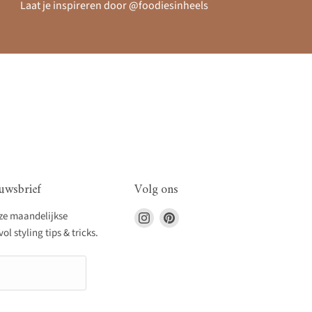
Laat je inspireren door @foodiesinheels
uwsbrief
Volg ons
Vind
Vind
nze maandelijkse
ons
ons
l styling tips & tricks.
op
op
Instagram
Pinterest