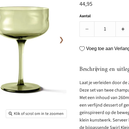
Huidige prijs
44,95
Aantal
❯
Voeg toe aan Verlangl
Beschrijving en uitle
Laat je verleiden door d
Deze set van twee champa
Met een inhoud van 260ml 
een verfijnd dessert of g
geïnspireerd op de bewegi
Klik of scrol om in te zoomen
klein kunstwerk. Serveer 
de bijpassende Swirl Klei