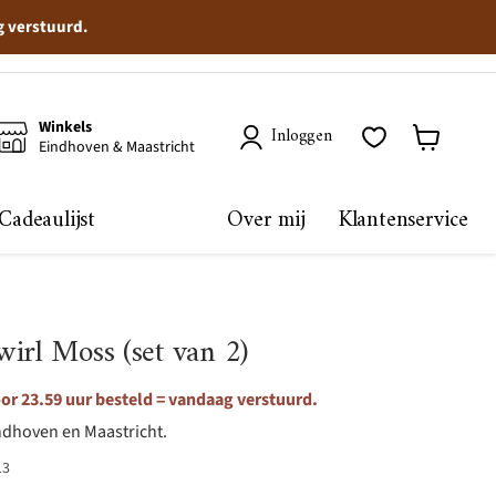
g verstuurd.
Winkels
Inloggen
Eindhoven & Maastricht
Winkelma
bekijken
Cadeaulijst
Over mij
Klantenservice
irl Moss (set van 2)
r 23.59 uur besteld = vandaag verstuurd.
ndhoven en Maastricht.
13