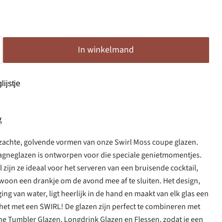
In winkelmand
ijstje
g
e zachte, golvende vormen van onze Swirl Moss coupe glazen.
gneglazen is ontworpen voor die speciale genietmomentjes.
zijn ze ideaal voor het serveren van een bruisende cocktail,
ewoon een drankje om de avond mee af te sluiten. Het design,
ng van water, ligt heerlijk in de hand en maakt van elk glas een
het met een SWIRL! De glazen zijn perfect te combineren met
ne Tumbler Glazen, Longdrink Glazen en Flessen, zodat je een