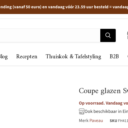
ending (vanaf 50 euro) en vandaag vóór 23.59 uur besteld = vandaa
Blog
Recepten
Thuiskok & Tafelstyling
B2B
Coupe glazen Sw
Op voorraad. Vandaag voo
Ook beschikbaar in Ei
Merk
Paveau
SKU
FH41