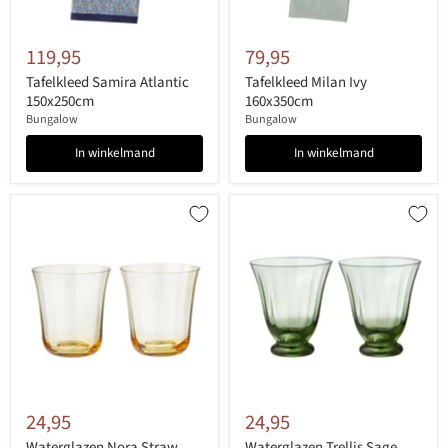
119,95
79,95
Tafelkleed Samira Atlantic
Tafelkleed Milan Ivy
150x250cm
160x350cm
Bungalow
Bungalow
In winkelmand
In winkelmand
24,95
24,95
Waterglazen Nora Straw
Waterglazen Trellis Sage