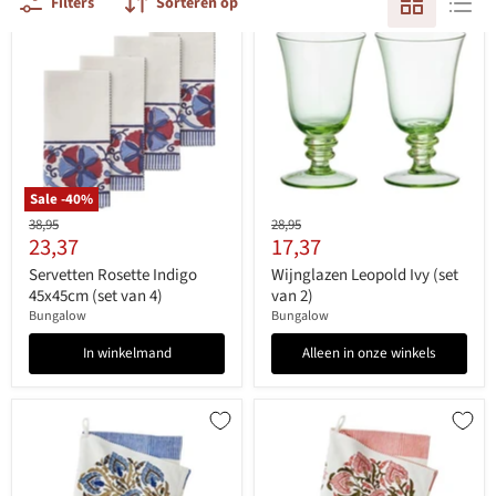
Filters
Sorteren op
Sale -
40
%
Originele
Originele
38,95
28,95
Huidige
Huidige
23,37
17,37
prijs
prijs
prijs
prijs
Servetten Rosette Indigo
Wijnglazen Leopold Ivy (set
45x45cm (set van 4)
van 2)
Bungalow
Bungalow
In winkelmand
Alleen in onze winkels