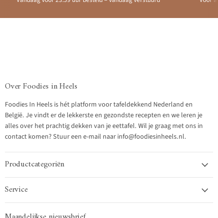
Vandaag voor 23.59 uur besteld = vandaag verstuurd
Voor a
Over Foodies in Heels
Foodies In Heels is hét platform voor tafeldekkend Nederland en
België. Je vindt er de lekkerste en gezondste recepten en we leren je
alles over het prachtig dekken van je eettafel. Wil je graag met ons in
contact komen? Stuur een e-mail naar info@foodiesinheels.nl.
Productcategoriën
Service
Maandelijkse nieuwsbrief