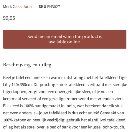
Merk
Casa Juna
SKU
FH3027
Huidige prijs
99,95
Send me an email when the product is
available online.
Beschrijving en uitleg
Geef je tafel een unieke en warme uitstraling met het Tafelkleed Tiger
Lilly 140x350cm. Dit prachtige rode tafelkleed, verfraaid met sierlijke
tijgerkoppen, zorgt voor een onvergetelijke sfeer, of je nu een
kerstmaal serveert of een gezellige zomeravond met vrienden viert.
Elk kleed is 100% handgemaakt in India, wat betekent dat elk stuk
net even anders is—jouw tafelkleed is dus echt uniek! Gemaakt van
100% katoen en heerlijk veelzijdig; gebruik het als stijlvol tafelkleed,
of leg het als sprei over je bed of bank voor een knusse, boho-touch.