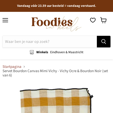
Vandaag vóór 23.59 uur besteld = vandaag verstuurd.
Menu
Winkel
bekijken
Winkels
Eindhoven & Maastricht
Startpagina
Servet Bourdon Canvas Mimi Vichy - Vichy Ocre & Bourdon Noir (set
van 6)