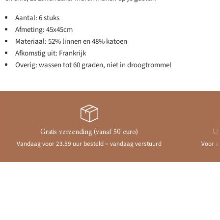
Aantal: 6 stuks
Afmeting: 45x45cm
Materiaal: 52% linnen en 48% katoen
Afkomstig uit: Frankrijk
Overig: wassen tot 60 graden, niet in droogtrommel
Gratis verzending (vanaf 50 euro)
Ui
Vandaag voor 23.59 uur besteld = vandaag verstuurd
Voor a