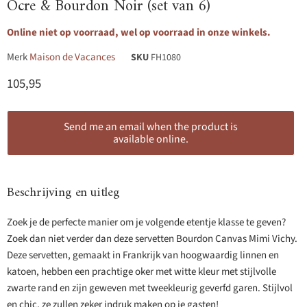
Ocre & Bourdon Noir (set van 6)
Online niet op voorraad, wel op voorraad in onze winkels.
Merk
Maison de Vacances
SKU
FH1080
Huidige prijs
105,95
Send me an email when the product is
available online.
Beschrijving en uitleg
Zoek je de perfecte manier om je volgende etentje klasse te geven?
Zoek dan niet verder dan deze servetten Bourdon Canvas Mimi Vichy.
Deze servetten, gemaakt in Frankrijk van hoogwaardig linnen en
katoen, hebben een prachtige oker met witte kleur met stijlvolle
zwarte rand en zijn geweven met tweekleurig geverfd garen. Stijlvol
en chic, ze zullen zeker indruk maken op je gasten!