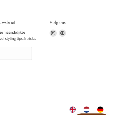
uwsbrief
Volg ons
Vind
Vind
nze maandelijkse
ons
ons
l styling tips & tricks.
op
op
Instagram
Pinterest