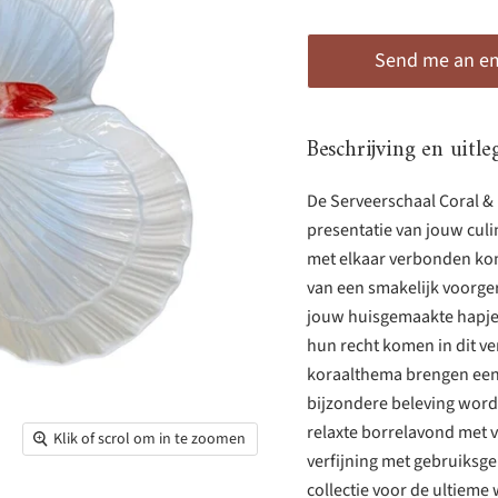
Send me an ema
Beschrijving en uitle
De Serveerschaal Coral & F
presentatie van jouw culi
met elkaar verbonden kom
van een smakelijk voorger
jouw huisgemaakte hapjes 
hun recht komen in dit ve
koraalthema brengen een 
bijzondere beleving wordt.
relaxte borrelavond met 
Klik of scrol om in te zoomen
verfijning met gebruiksge
collectie voor de ultieme