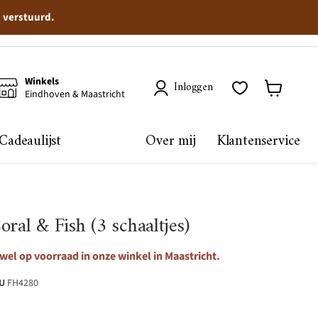
n verstuurd.
Winkels
Inloggen
Eindhoven & Maastricht
Winkelma
bekijken
Cadeaulijst
Over mij
Klantenservice
ral & Fish (3 schaaltjes)
wel op voorraad in onze winkel in Maastricht.
U
FH4280