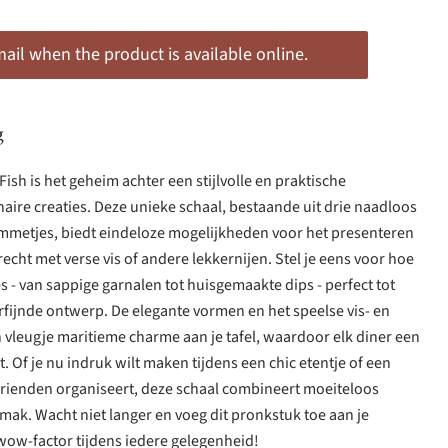
il when the product is available online.
g
ish is het geheim achter een stijlvolle en praktische
naire creaties. Deze unieke schaal, bestaande uit drie naadloos
metjes, biedt eindeloze mogelijkheden voor het presenteren
echt met verse vis of andere lekkernijen. Stel je eens voor hoe
- van sappige garnalen tot huisgemaakte dips - perfect tot
rfijnde ontwerp. De elegante vormen en het speelse vis- en
vleugje maritieme charme aan je tafel, waardoor elk diner een
 Of je nu indruk wilt maken tijdens een chic etentje of een
vrienden organiseert, deze schaal combineert moeiteloos
mak. Wacht niet langer en voeg dit pronkstuk toe aan je
 wow-factor tijdens iedere gelegenheid!