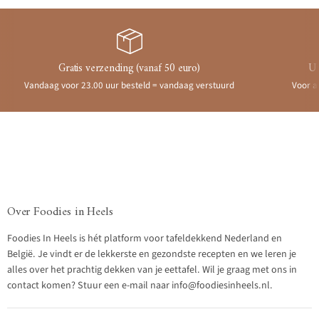
Gratis verzending (vanaf 50 euro)
Ui
Vandaag voor 23.00 uur besteld = vandaag verstuurd
Voor a
Over Foodies in Heels
Foodies In Heels is hét platform voor tafeldekkend Nederland en
België. Je vindt er de lekkerste en gezondste recepten en we leren je
alles over het prachtig dekken van je eettafel. Wil je graag met ons in
contact komen? Stuur een e-mail naar info@foodiesinheels.nl.