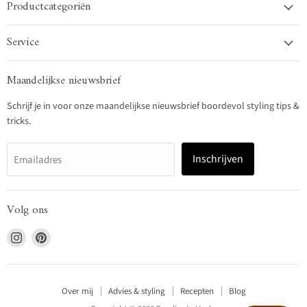
Productcategoriën
Service
Maandelijkse nieuwsbrief
Schrijf je in voor onze maandelijkse nieuwsbrief boordevol styling tips &
tricks.
Inschrijven
Emailadres
Volg ons
Vind
Vind
ons
ons
op
op
Instagram
Pinterest
Over mij
Advies & styling
Recepten
Blog