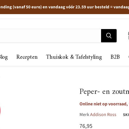
ending (vanaf 50 euro) en vandaag vóór 23.59 uur besteld = vandaa
Blog
Recepten
Thuiskok & Tafelstyling
B2B
m
Peper- en zou
Online niet op voorraad,
Merk
Addison Ross
SK
Huidige prijs
76,95