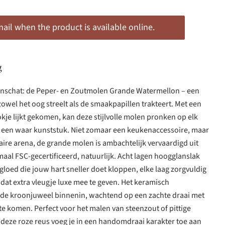
il when the product is available online.
g
nschat: de Peper- en Zoutmolen Grande Watermellon – een
owel het oog streelt als de smaakpapillen trakteert. Met een
kje lijkt gekomen, kan deze stijlvolle molen pronken op elk
ls een waar kunststuk. Niet zomaar een keukenaccessoire, maar
naire arena, de grande molen is ambachtelijk vervaardigd uit
aal FSC-gecertificeerd, natuurlijk. Acht lagen hoogglanslak
gloed die jouw hart sneller doet kloppen, elke laag zorgvuldig
dat extra vleugje luxe mee te geven. Het keramisch
 de kroonjuweel binnenin, wachtend op een zachte draai met
te komen. Perfect voor het malen van steenzout of pittige
 deze roze reus voeg je in een handomdraai karakter toe aan