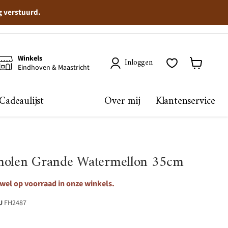
g verstuurd.
Winkels
Inloggen
Eindhoven & Maastricht
Winkelma
bekijken
Cadeaulijst
Over mij
Klantenservice
tmolen Grande Watermellon 35cm
 wel op voorraad in onze winkels.
U
FH2487