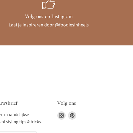
Volg ons op Instagram
Laat je inspireren door @foodiesinheels
uwsbrief
Volg ons
Vind
Vind
nze maandelijkse
ons
ons
l styling tips & tricks.
op
op