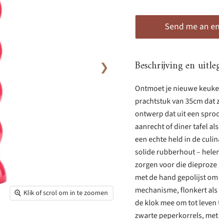
Send me an ema
Beschrijving en uitle
❯
Ontmoet je nieuwe keuke
prachtstuk van 35cm dat z
ontwerp dat uit een sproo
aanrecht of diner tafel a
een echte held in de culi
solide rubberhout – helem
zorgen voor die dieproze 
met de hand gepolijst om 
mechanisme, flonkert als
Klik of scrol om in te zoomen
de klok mee om tot leven 
zwarte peperkorrels, met