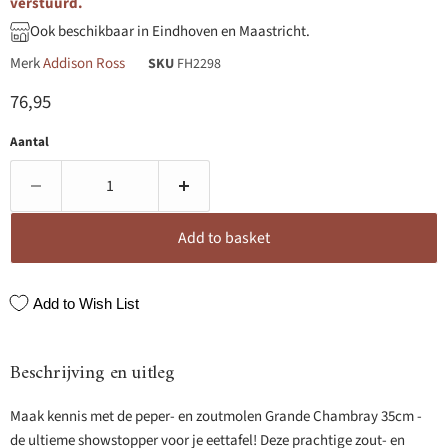
verstuurd.
Ook beschikbaar in Eindhoven en Maastricht.
Merk
Addison Ross
SKU
FH2298
Huidige prijs
76,95
Aantal
Add to basket
Add to Wish List
Beschrijving en uitleg
Maak kennis met de peper- en zoutmolen Grande Chambray 35cm -
de ultieme showstopper voor je eettafel! Deze prachtige zout- en