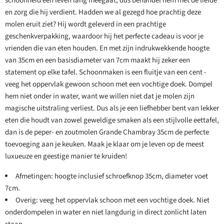
schoonheid een leven lang meegaat, dus behandel hem met de liefde
en zorg die hij verdient. Hadden we al gezegd hoe prachtig deze
molen eruit ziet? Hij wordt geleverd in een prachtige
geschenkverpakking, waardoor hij het perfecte cadeau is voor je
vrienden die van eten houden. En met zijn indrukwekkende hoogte
van 35cm en een basisdiameter van 7cm maakt hij zeker een
statement op elke tafel. Schoonmaken is een fluitje van een cent -
veeg het oppervlak gewoon schoon met een vochtige doek. Dompel
hem niet onder in water, want we willen niet dat je molen zijn
magische uitstraling verliest. Dus als je een liefhebber bent van lekker
eten die houdt van zowel geweldige smaken als een stijlvolle eettafel,
dan is de peper- en zoutmolen Grande Chambray 35cm de perfecte
toevoeging aan je keuken. Maak je klaar om je leven op de meest
luxueuze en geestige manier te kruiden!
Afmetingen: hoogte inclusief schroefknop 35cm, diameter voet
7cm.
Overig: veeg het oppervlak schoon met een vochtige doek. Niet
onderdompelen in water en niet langdurig in direct zonlicht laten