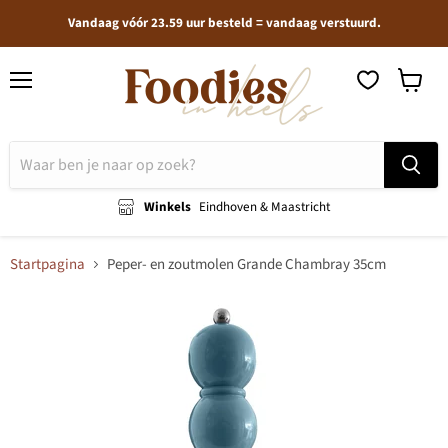
Vandaag vóór 23.59 uur besteld = vandaag verstuurd.
Menu
Winkel
bekijken
Winkels
Eindhoven & Maastricht
Startpagina
Peper- en zoutmolen Grande Chambray 35cm