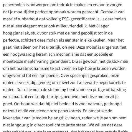
pepermolen is ontworpen om indruk te maken en ervoor te zorgen
dat je maaltijden perfect op smaak worden gebracht. Gemaakt van
massief rubberhout dat volledig FSC-gecertificeerd is, is deze molen
niet alleen elegant maar ook milieuvriendelijk. Met 8 lagen
hoogglans lak, stuk voor stuk met de hand gepolijst tot in de
perfectie, schittert deze molen als een ster in elke keuken. Maar het
gaat niet alleen om het uiterlijk, oh nee! Deze molen is uitgerust met
een hoogwaardig keramisch mechanisme dat een soepele en
moeiteloze maalervaring garandeert. Draai gewoon met de klok mee
om het maalmechanisme te activeren en kijk hoe je kruiden worden
omgevormd tot een fijn poeder. Over specerijen gesproken, onze
molen is veelzijdig genoeg om zowel zout als zwarte peperkorrels te
malen. Dus of je nu in de stemming bent voor een pittige uitbarsting
van smaak of een snufje hartige goedheid, met deze molen zit je
goed. Onthoud wel dat hij niet bedoeld is voor natzout, gedroogd
natzout of die vervelende roze peperkorrels. En omdat we de
levensduur van je molen belangrijk vinden, raden we je aan om hem
niet langdurig in direct zonlicht te laten staan. We willen dat deze