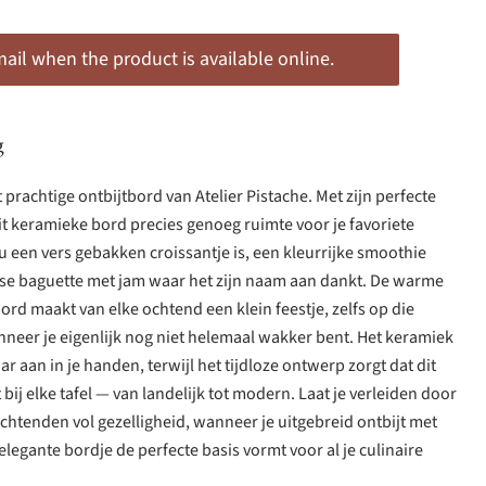
il when the product is available online.
g
it prachtige ontbijtbord van Atelier Pistache. Met zijn perfecte
t keramieke bord precies genoeg ruimte voor je favoriete
u een vers gebakken croissantje is, een kleurrijke smoothie
anse baguette met jam waar het zijn naam aan dankt. De warme
 bord maakt van elke ochtend een klein feestje, zelfs op die
er je eigenlijk nog niet helemaal wakker bent. Het keramiek
r aan in je handen, terwijl het tijdloze ontwerp zorgt dat dit
 bij elke tafel — van landelijk tot modern. Laat je verleiden door
htenden vol gezelligheid, wanneer je uitgebreid ontbijt met
 elegante bordje de perfecte basis vormt voor al je culinaire