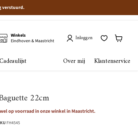
g verstuurd.
Winkels
Inloggen
Eindhoven & Maastricht
Winkelma
bekijken
Cadeaulijst
Over mij
Klantenservice
 Baguette 22cm
wel op voorraad in onze winkel in Maastricht.
SKU
FH4545