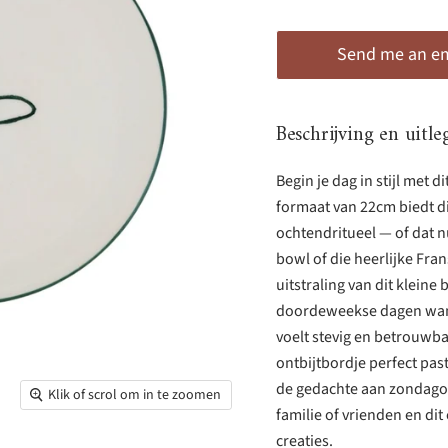
Send me an ema
Beschrijving en uitle
Begin je dag in stijl met d
formaat van 22cm biedt di
ochtendritueel — of dat n
bowl of die heerlijke Fr
uitstraling van dit kleine
doordeweekse dagen wanne
voelt stevig en betrouwbaa
ontbijtbordje perfect past
de gedachte aan zondagoc
Klik of scrol om in te zoomen
familie of vrienden en dit
creaties.