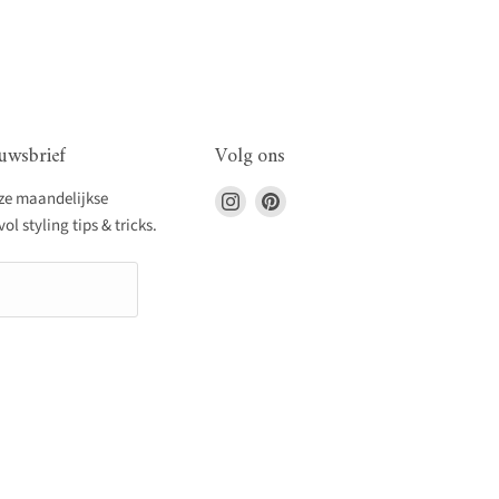
uwsbrief
Volg ons
Vind
Vind
nze maandelijkse
ons
ons
l styling tips & tricks.
op
op
Instagram
Pinterest