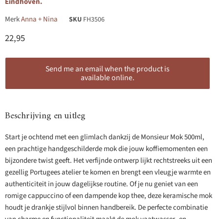
Eindhoven.
Merk
Anna + Nina
SKU
FH3506
Huidige prijs
22,95
Send me an email when the product is
available online.
Beschrijving en uitleg
Start je ochtend met een glimlach dankzij de Monsieur Mok 500ml,
een prachtige handgeschilderde mok die jouw koffiemomenten een
bijzondere twist geeft. Het verfijnde ontwerp lijkt rechtstreeks uit een
gezellig Portugees atelier te komen en brengt een vleugje warmte en
authenticiteit in jouw dagelijkse routine. Of je nu geniet van een
romige cappuccino of een dampende kop thee, deze keramische mok
houdt je drankje stijlvol binnen handbereik. De perfecte combinatie