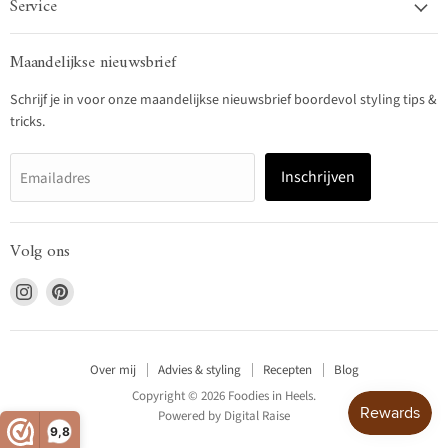
Service
Maandelijkse nieuwsbrief
Schrijf je in voor onze maandelijkse nieuwsbrief boordevol styling tips &
tricks.
Inschrijven
Emailadres
Volg ons
Vind
Vind
ons
ons
op
op
Instagram
Pinterest
Over mij
Advies & styling
Recepten
Blog
Copyright © 2026 Foodies in Heels.
Powered by
Digital Raise
9,8